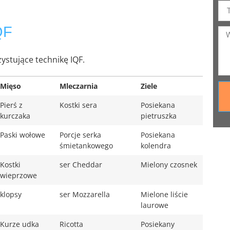
QF
ystujące technikę IQF.
Mięso
Mleczarnia
Ziele
Pierś z
Kostki sera
Posiekana
kurczaka
pietruszka
Paski wołowe
Porcje serka
Posiekana
śmietankowego
kolendra
Kostki
ser Cheddar
Mielony czosnek
wieprzowe
klopsy
ser Mozzarella
Mielone liście
laurowe
Kurze udka
Ricotta
Posiekany