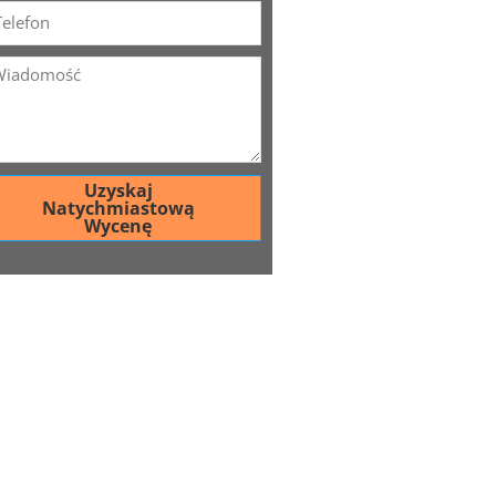
Uzyskaj
Natychmiastową
Wycenę