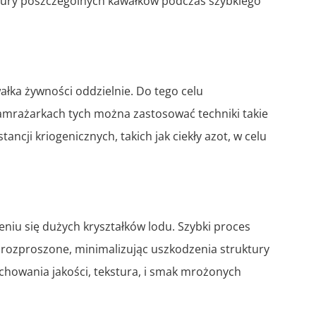
tury poszczególnych kawałków podczas szybkiego
ałka żywności oddzielnie. Do tego celu
zamrażarkach tych można zastosować techniki takie
ncji kriogenicznych, takich jak ciekły azot, w celu
niu się dużych kryształków lodu. Szybki proces
 i rozproszone, minimalizując uszkodzenia struktury
chowania jakości, tekstura, i smak mrożonych