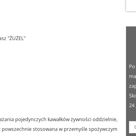
rasz "ŻUŻEL"
Po
mai
za
Sk
24
ażania pojedynczych kawałków żywności oddzielnie,
jest powszechnie stosowana w przemyśle spożywczym