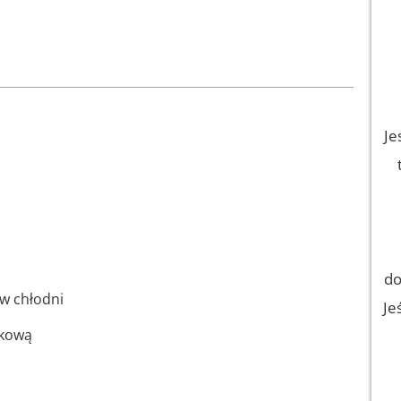
Je
do
w chłodni
Je
okową