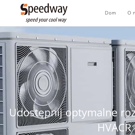
Dom
O 
Udostępnij optymalne roz
HVACR i