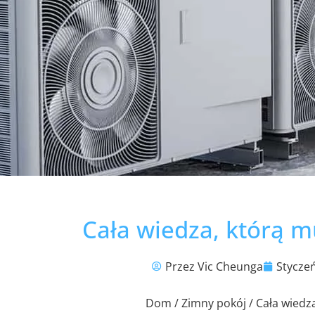
Cała wiedza, którą m
Przez Vic Cheunga
Styczeń
Dom
/
Zimny ​​pokój
/ Cała wiedza