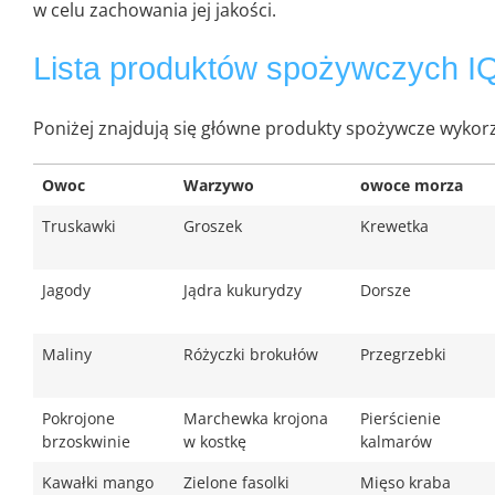
w celu zachowania jej jakości.
Lista produktów spożywczych I
Poniżej znajdują się główne produkty spożywcze wykorz
Owoc
Warzywo
owoce morza
Truskawki
Groszek
Krewetka
Jagody
Jądra kukurydzy
Dorsze
Maliny
Różyczki brokułów
Przegrzebki
Pokrojone
Marchewka krojona
Pierścienie
brzoskwinie
w kostkę
kalmarów
Kawałki mango
Zielone fasolki
Mięso kraba