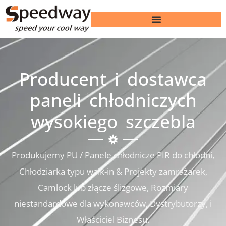
Producent i dostawca
paneli chłodniczych
wysokiego szczebla
Produkujemy PU / Panele chłodnicze PIR do chłodni,
Chłodziarka typu walk-in & Projekty zamrażarek,
Camlock lub złącze ślizgowe, Rozmiary
niestandardowe dla wykonawców, Dystrybutorzy, i
Właściciel Biznesu.