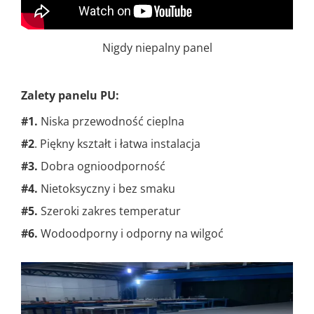
Nigdy niepalny panel
Zalety panelu PU:
#1.
Niska przewodność cieplna
#2
. Piękny kształt i łatwa instalacja
#3.
Dobra ognioodporność
#4.
Nietoksyczny i bez smaku
#5.
Szeroki zakres temperatur
#6.
Wodoodporny i odporny na wilgoć