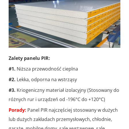
Zalety panelu PIR:
#1.
Niższa przewodność cieplna
#2.
Lekka, odporna na wstrząsy
#3.
Kriogeniczny materiał izolacyjny (Stosowany do
różnych rur i urządzeń od -196°C do +120°C)
Porady:
Panel PIR najczęściej stosowany w dużych
lub dużych zakładach przemysłowych, chłodnie,
garaże, mobilne domy, sale wystawowe, sale