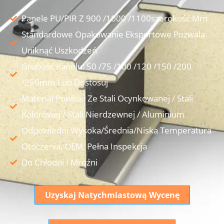
Panele PU/PIR Z 900 /1000 /1100szerokość Mm
Standardowe Opakowanie Eksportowe Pozwala
Uniknąć Uszkodzeń
Grubość Panelu: 50 /75 /100 /120 /150 /200
/250mm Lub Dostosuj
Materiał Powłoki Ze Stali Ocynkowanej / Stali
Kolorowej / Stali Nierdzewnej / Aluminium
Odpowiedni Wysoka/średnia/niska Temperatura
Otoczenia, OEM, Pełna Inspekcja
Do Chłodni I Mroźni
Uzyskaj Natychmiastową Wycenę