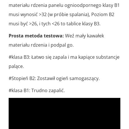
materiału rdzenia panelu ognioodpornego klasy B1
musi wynosić >32 (w próbie spalania), Poziom B2
musi być >26, i tych <26 to tablice klasy B3.
Prosta metoda testowa:
Weź mały kawałek
materiału rdzenia i podpal go.
#klasa B3: Łatwo się zapala i ma kapiące substancje
palące.
#Stopień B2: Zostawił ogień samogaszący.
#klasa B1: Trudno zapalić.