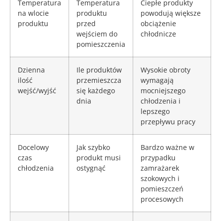
Temperatura
Temperatura
Ciepłe produkty
na wlocie
produktu
powodują większe
produktu
przed
obciążenie
wejściem do
chłodnicze
pomieszczenia
Dzienna
Ile produktów
Wysokie obroty
ilość
przemieszcza
wymagają
wejść/wyjść
się każdego
mocniejszego
dnia
chłodzenia i
lepszego
przepływu pracy
Docelowy
Jak szybko
Bardzo ważne w
czas
produkt musi
przypadku
chłodzenia
ostygnąć
zamrażarek
szokowych i
pomieszczeń
procesowych