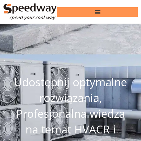
Udostępnij optymalne
rozwiązania,
Profesjonalna wiedza
na temat HVACR i