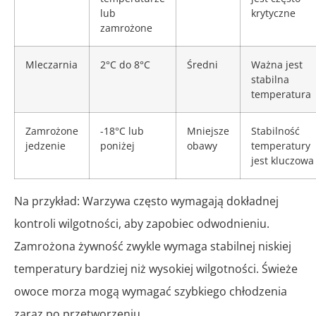
lub
krytyczne
zamrożone
Mleczarnia
2°C do 8°C
Średni
Ważna jest
stabilna
temperatura
Zamrożone
-18°C lub
Mniejsze
Stabilność
jedzenie
poniżej
obawy
temperatury
jest kluczowa
Na przykład: Warzywa często wymagają dokładnej
kontroli wilgotności, aby zapobiec odwodnieniu.
Zamrożona żywność zwykle wymaga stabilnej niskiej
temperatury bardziej niż wysokiej wilgotności. Świeże
owoce morza mogą wymagać szybkiego chłodzenia
zaraz po przetworzeniu.