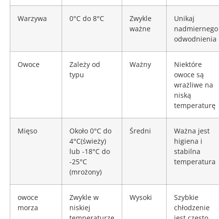
Warzywa
0°C do 8°C
Zwykle
Unikaj
ważne
nadmiernego
odwodnienia
Owoce
Zależy od
Ważny
Niektóre
typu
owoce są
wrażliwe na
niską
temperaturę
Mięso
Około 0°C do
Średni
Ważna jest
4°C(świeży)
higiena i
lub -18°C do
stabilna
-25°C
temperatura
(mrożony)
owoce
Zwykle w
Wysoki
Szybkie
morza
niskiej
chłodzenie
temperaturze
jest często