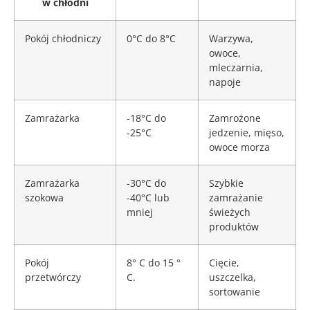
w chłodni
Pokój chłodniczy
0°C do 8°C
Warzywa,
owoce,
mleczarnia,
napoje
Zamrażarka
-18°C do
Zamrożone
-25°C
jedzenie, mięso,
owoce morza
Zamrażarka
-30°C do
Szybkie
szokowa
-40°C lub
zamrażanie
mniej
świeżych
produktów
Pokój
8° C do 15 °
Cięcie,
przetwórczy
C.
uszczelka,
sortowanie