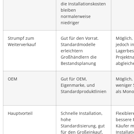
die Installationskosten
bleiben
normalerweise
niedriger
Strumpf zum
Gut für den Vorrat.
Möglich,
Weiterverkauf
Standardmodelle
jedoch i
erleichtern
Lagerbes
Großhändlern die
Projektn
Bestandsplanung
abgleich
OEM
Gut für OEM,
Möglich, 
Eigenmarke, und
weniger 
Standardproduktlinien
als Mono
Hauptvorteil
Schnelle Installation,
Flexible
hohe
bessere 
Standardisierung, gut
Käufer m
für den Großeinkauf,
Installat