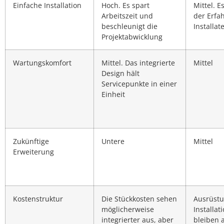
Einfache Installation
Hoch. Es spart
Mittel. 
Arbeitszeit und
der Erfa
beschleunigt die
Installat
Projektabwicklung
Wartungskomfort
Mittel. Das integrierte
Mittel
Design hält
Servicepunkte in einer
Einheit
Zukünftige
Untere
Mittel
Erweiterung
Kostenstruktur
Die Stückkosten sehen
Ausrüstu
möglicherweise
Installat
integrierter aus, aber
bleiben 