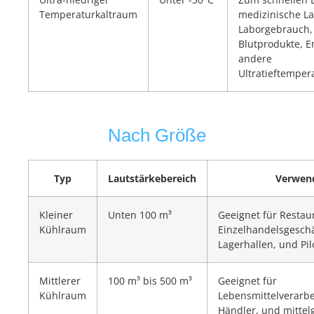
Temperaturkaltraum
medizinische L
Laborgebrauch,
Blutprodukte, 
andere
Ultratieftempe
Nach Größe
Typ
Lautstärkebereich
Verwen
Kleiner
Unten 100 m³
Geeignet für Restau
Kühlraum
Einzelhandelsgeschä
Lagerhallen, und Pil
Mittlerer
100 m³ bis 500 m³
Geeignet für
Kühlraum
Lebensmittelverarbe
Händler, und mittel