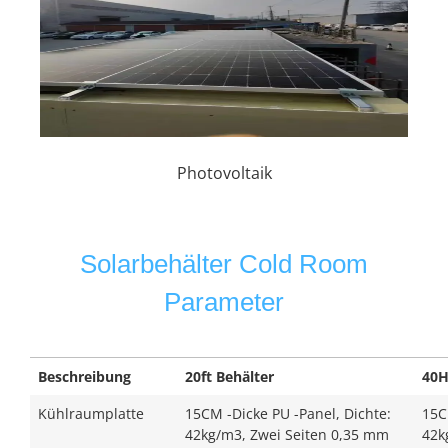
Photovoltaik
Solarbehälter Cold Room
Parameter
Beschreibung
20ft Behälter
40H
Kühlraumplatte
15CM -Dicke PU -Panel, Dichte:
15C
42kg/m3, Zwei Seiten 0,35 mm
42k