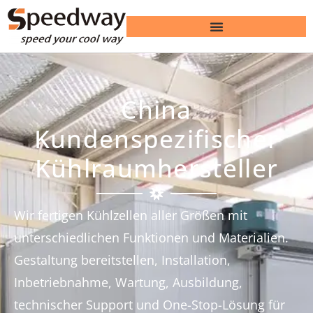
China
Kundenspezifischer
Kühlraumhersteller
Wir fertigen Kühlzellen aller Größen mit
unterschiedlichen Funktionen und Materialien.
Gestaltung bereitstellen, Installation,
Inbetriebnahme, Wartung, Ausbildung,
technischer Support und One-Stop-Lösung für