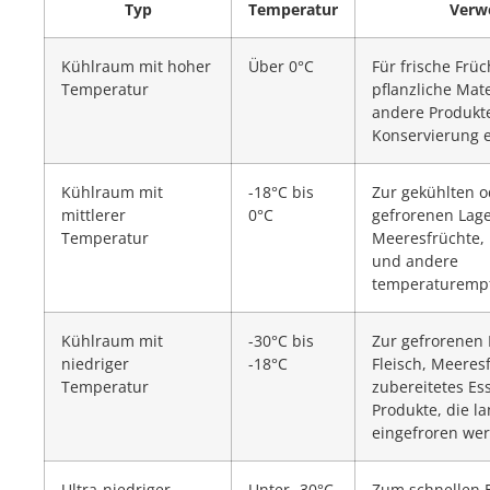
Typ
Temperatur
Verw
Kühlraum mit hoher
Über 0°C
Für frische Früc
Temperatur
pflanzliche Mate
andere Produkte
Konservierung 
Kühlraum mit
-18°C bis
Zur gekühlten o
mittlerer
0°C
gefrorenen Lage
Temperatur
Meeresfrüchte,
und andere
temperaturempf
Kühlraum mit
-30°C bis
Zur gefrorenen
niedriger
-18°C
Fleisch, Meeres
Temperatur
zubereitetes Es
Produkte, die la
eingefroren we
Ultra-niedriger
Unter -30°C
Zum schnellen E