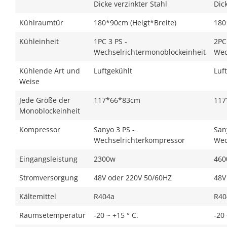
Dicke verzinkter Stahl
Dic
Kühlraumtür
180*90cm (Heigt*Breite)
180
Kühleinheit
1PC 3 PS -
2PC
Wechselrichtermonoblockeinheit
Wec
Kühlende Art und
Luftgekühlt
Luf
Weise
Jede Größe der
117*66*83cm
117
Monoblockeinheit
Kompressor
Sanyo 3 PS -
San
Wechselrichterkompressor
Wec
Eingangsleistung
2300w
460
Stromversorgung
48V oder 220V 50/60HZ
48V
Kältemittel
R404a
R40
Raumsetemperatur
-20 ~ +15 ° C.
-20 