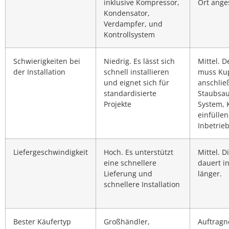
inklusive Kompressor,
Ort ange
Kondensator,
Verdampfer, und
Kontrollsystem
Schwierigkeiten bei
Niedrig. Es lässt sich
Mittel. D
der Installation
schnell installieren
muss Ku
und eignet sich für
anschlie
standardisierte
Staubsau
Projekte
System, 
einfülle
Inbetrie
Liefergeschwindigkeit
Hoch. Es unterstützt
Mittel. D
eine schnellere
dauert i
Lieferung und
länger.
schnellere Installation
Bester Käufertyp
Großhändler,
Auftragn