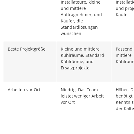
Installateure, kleine
Installat
und mittlere
und proj
Auftragnehmer, und
Käufer
Käufer, die
Standardlösungen
wünschen
Beste Projektgröße
Kleine und mittlere
Passend f
Kühlräume, Standard-
mittlere
Kühlräume, und
Kühlraum
Ersatzprojekte
Arbeiten vor Ort
Niedrig. Das Team
Höher. De
leistet weniger Arbeit
benötigt 
vor Ort
Kenntnis
der Kälte