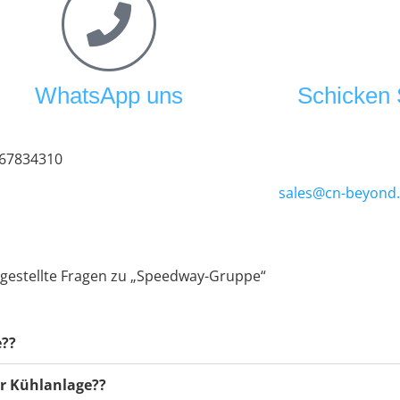
WhatsApp uns
Schicken S
 67834310
sales@cn-beyond
 gestellte Fragen zu „Speedway-Gruppe“
e??
er Kühlanlage??