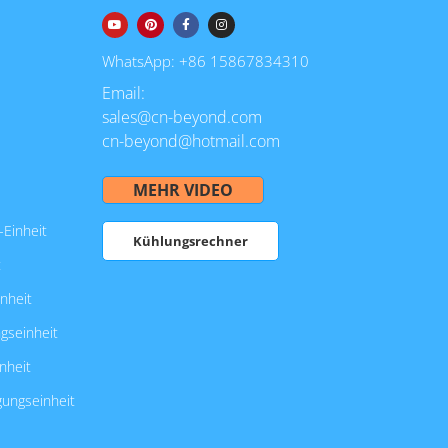
WhatsApp: +86 15867834310
Email:
sales@cn-beyond.com
cn-beyond@hotmail.com
MEHR VIDEO
Einheit
Kühlungsrechner
t
nheit
gseinheit
nheit
gungseinheit