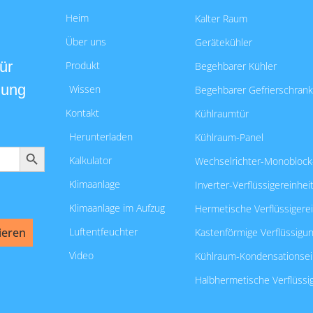
Heim
Kalter Raum
Über uns
Gerätekühler
ür
Produkt
Begehbarer Kühler
lung
Wissen
Begehbarer Gefrierschrank
Kontakt
Kühlraumtür
Herunterladen
Kühlraum-Panel
SUCHSCHALTFLÄCHE
Kalkulator
Wechselrichter-Monoblock-
Klimaanlage
Inverter-Verflüssigereinhei
Klimaanlage im Aufzug
Hermetische Verflüssigerei
ieren
Luftentfeuchter
Kastenförmige Verflüssigun
Video
Kühlraum-Kondensationsei
Halbhermetische Verflüssi