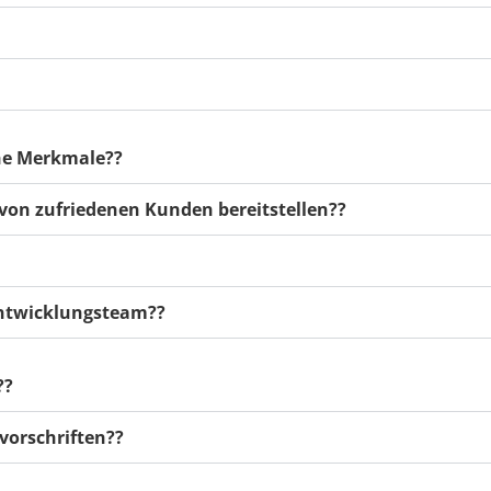
che Merkmale??
 von zufriedenen Kunden bereitstellen??
Entwicklungsteam?
?
??
vorschriften??