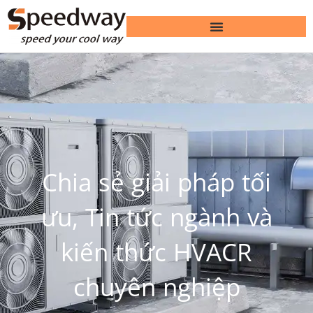
Chia sẻ giải pháp tối
ưu, Tin tức ngành và
kiến ​​thức HVACR
chuyên nghiệp