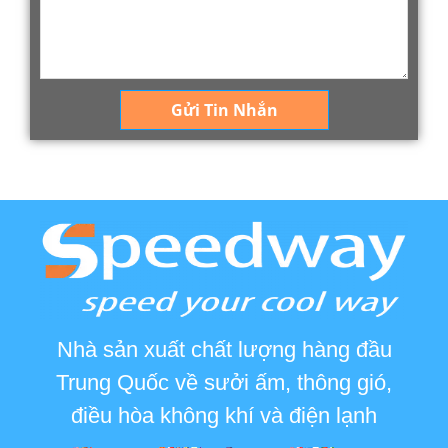
Gửi Tin Nhắn
Nhà sản xuất chất lượng hàng đầu
Trung Quốc về sưởi ấm, thông gió,
điều hòa không khí và điện lạnh