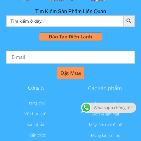
Tìm Kiếm Sản Phẩm Liên Quan
NÚT TÌ
Tìm
kiếm:
Đào Tạo Điện Lạnh
Đặt Mua
Công ty
Các sản phẩm
Trang chủ
Phòng lạnh
Whatsapp chúng tôi!
Về chúng tôi
Đơn vị làm mát
Sản phẩm
Máy làm mát đi bộ
Kiến thức
Đông lạnh đi bộ