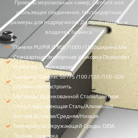
Проекты морозильных камер, Camlock или
скользящее соединение, Нестандартные
размеры для подрядчиков, Дистрибьюторы, и
владелец бизнеса.
Панели PU/PIR С 900 /1000 /1100ширина Мм
Стандартная Экспортная Упаковка Позволяет
Избежать Повреждений
Толщина Панели: 50 /75 /100 /120 /150 /200
/250мм Или Настроить
Материал Оцинкованной Стали/Цветная
Сталь/Нержавеющая Сталь/Алюминий
Костюм Высокая/средняя/низкая
Температура Окружающей Среды, OEM,
Полная Проверка