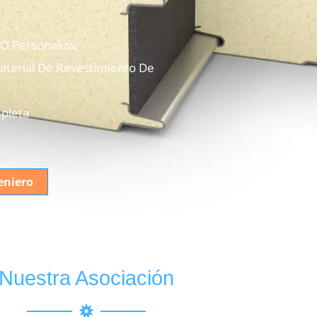
O Personalizar
aterial De Revestimiento De
pleta
eniero
Nuestra Asociación