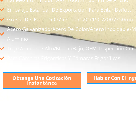
Embalaje Estándar De Exportación Para Evitar Daños.
Grosor Del Panel: 50 /75 /100 /120 /150 /200 /250mm 
Acero Galvanizado/Acero De Color/Acero Inoxidable/M
Aluminio
Traje Ambiente Alto/medio/bajo, OEM, Inspección Com
Para Cámaras Frigoríficas Y Cámaras Frigoríficas
Obtenga Una Cotización
Hablar Con El Ing
Instantánea