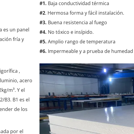
#1.
Baja conductividad térmica
#2
. Hermosa forma y fácil instalación.
#3.
Buena resistencia al fuego
a es un panel
#4.
No tóxico e insípido.
ción fría y
#5.
Amplio rango de temperatura
#6.
Impermeable y a prueba de humedad
gorífica ,
aluminio, acero
2kg/m³. Y el
2/B3. B1 es el
ender de los
nada por el