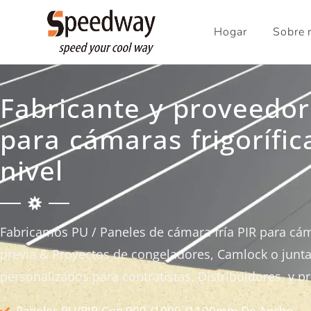
Hogar
Sobre 
Fabricante y proveedor
para cámaras frigorífic
nivel
Fabricamos PU / Paneles de cámara fría PIR para cámar
previa & Proyectos de congeladores, Camlock o junt
personalizados para contratistas, Distribuidores, y p
Paneles PU/PIR Con 900 /1000 /1100mm De Ancho