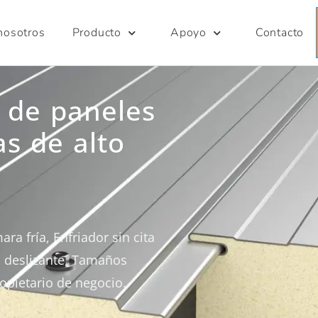
nosotros
Producto
Apoyo
Contacto
 de paneles
as de alto
a fría, Enfriador sin cita
a deslizante, Tamaños
ropietario de negocio.