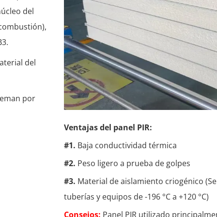
núcleo del
 combustión),
B3.
erial del
queman por
Ventajas del panel PIR:
#1.
Baja conductividad térmica
#2.
Peso ligero a prueba de golpes
#3.
Material de aislamiento criogénico (Se
tuberías y equipos de -196 °C a +120 °C)
Consejos:
Panel PIR utilizado principalme