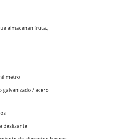
ue almacenan fruta.,
milímetro
o galvanizado / acero
ros
a deslizante
amiento de alimentos frescos,