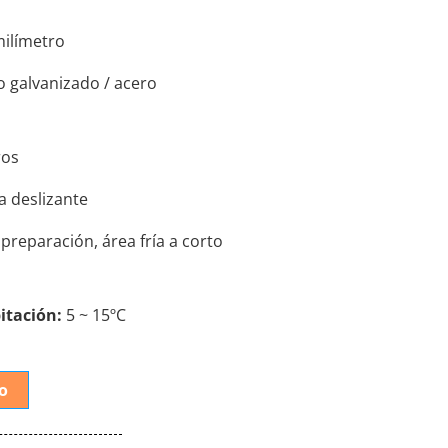
milímetro
o galvanizado / acero
ros
a deslizante
preparación, área fría a corto
itación:
5 ~ 15ºC
o