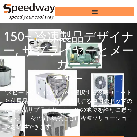
150+ 冷凍製品デザイナ
ー, サプライヤーとメー
カー
“スピードウェイ冷凍” から選択する冷蔵ユニット
と付属品の広大な範囲を提供する中国のトップの
冷蔵製品サプライヤーとしての地位を誇りに思っ
ています. その間, 気候ごとに冷凍ソリューショ
ンを提供できます.