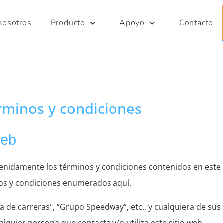
nosotros
Producto
Apoyo
Contacto
rminos y condiciones
web
etenidamente los términos y condiciones contenidos en este
inos y condiciones enumerados aquí.
ta de carreras", “Grupo Speedway”, etc., y cualquiera de sus
ualquier persona que contacta y/o utiliza este sitio web.