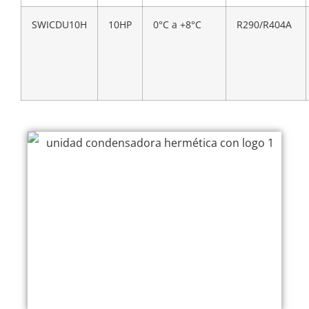
SWICDU10H
10HP
0°C a +8°C
R290/R404A