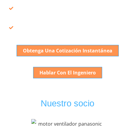
Rango De Funcionamiento Adecuado Para
Aplicaciones De -40°C A +10°C
Soporte OEM/ODM Con Tecnología Lista Para
Exportar
Obtenga Una Cotización Instantánea
Hablar Con El Ingeniero
Nuestro socio