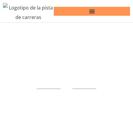
Fabricante y proveedor
de unidades de
condensación
inversoras
Unidades condensadoras inverter
confiables para proyectos de cámaras
frigoríficas, distribuidores, instaladores,
y compradores OEM. Guardar máximo
50% energía.