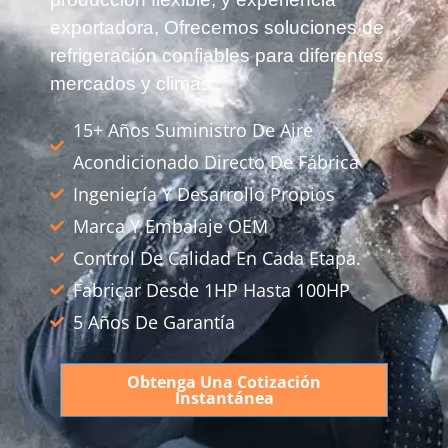
exportadora, Ofrecemos soluciones de
refrigeración confiables para diferentes
mercados y climas..
15+ Años Suministro De Aire
Acondicionado Directo De Fábrica
Ingeniería Y Desarrollo Propios
Marca Y Embalaje OEM
Control De Calidad En Cada Etapa.
Fabricar Desde 1HP Hasta 100HP
5 Años De Garantía
Obtenga Una Cotización
Instantánea