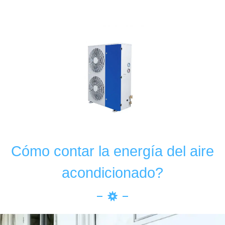
Contáctenos para su
solicitud especial
Cómo contar la energía del aire
acondicionado?