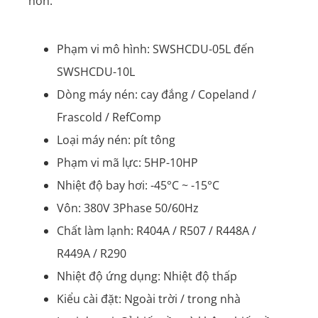
hơn.
Phạm vi mô hình: SWSHCDU-05L đến
SWSHCDU-10L
Dòng máy nén: cay đắng / Copeland /
Frascold / RefComp
Loại máy nén: pít tông
Phạm vi mã lực: 5HP-10HP
Nhiệt độ bay hơi: -45°C ~ -15°C
Vôn: 380V 3Phase 50/60Hz
Chất làm lạnh: R404A / R507 / R448A /
R449A / R290
Nhiệt độ ứng dụng: Nhiệt độ thấp
Kiểu cài đặt: Ngoài trời / trong nhà