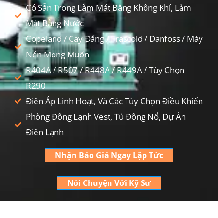
Có Sẵn Trong Làm Mát Bằng Không Khí, Làm
Mát Bằng Nước
Copeland / Cay Đắng / Frascold / Danfoss / Máy
Nén Mong Muốn
R404A / R507 / R448A / R449A / Tùy Chọn
R290
Điện Áp Linh Hoạt, Và Các Tùy Chọn Điều Khiển
Phòng Đông Lạnh Vest, Tủ Đông Nổ, Dự Án
Điện Lạnh
Nhận Báo Giá Ngay Lập Tức
Nói Chuyện Với Kỹ Sư