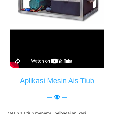
Aplikasi Mesin Ais Tiub
Mesin ais tiub menemui pelbagai aplikasi