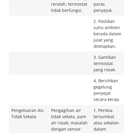
rendah, termostat
paras
tidak berfungsi.
penyejuk.
2. Pastikan
suhu ambien
berada dalam
julat yang
ditetapkan.
3. Gantikan
termostat
yang rosak.
4. Bersihkan
gegelung
penyejat
secara kerap.
Pengeluaran Ais
Pengagihan air
1. Periksa
Tidak Sekata
tidak sekata, pam
tersumbat
air rosak, masalah
atau sekatan
dengan sensor
dalam