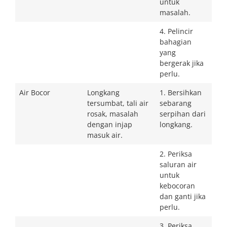
untuk
masalah.
4. Pelincir
bahagian
yang
bergerak jika
perlu.
Air Bocor
Longkang
1. Bersihkan
tersumbat, tali air
sebarang
rosak, masalah
serpihan dari
dengan injap
longkang.
masuk air.
2. Periksa
saluran air
untuk
kebocoran
dan ganti jika
perlu.
3. Periksa