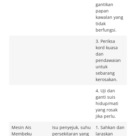
gantikan
papan
kawalan yang
tidak
berfungsi.
3. Periksa
kord kuasa
dan
pendawaian
untuk
sebarang
kerosakan.
4. Uji dan
ganti suis
hidup/mati
yang rosak
jika perlu.
Mesin Ais
Isu penyejuk, suhu
1. Sahkan dan
Membeku
persekitaran yang
laraskan