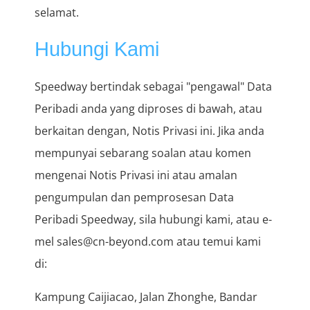
selamat.
Hubungi Kami
Speedway bertindak sebagai "pengawal" Data
Peribadi anda yang diproses di bawah, atau
berkaitan dengan, Notis Privasi ini. Jika anda
mempunyai sebarang soalan atau komen
mengenai Notis Privasi ini atau amalan
pengumpulan dan pemprosesan Data
Peribadi Speedway, sila hubungi kami, atau e-
mel sales@cn-beyond.com atau temui kami
di:
Kampung Caijiacao, Jalan Zhonghe, Bandar