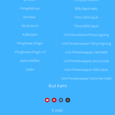
Pengetahuan
Bilik Sejuk beku
Kenalan
Pintu Bilik Sejuk
Muat turun
Panel Bilik Sejuk
Kalkulator
Unit Monoblock Penyongsang
Penghawa Dingin
Unit Pemeluwapan Penyongsang
Penghawa Dingin Lif
Unit Pemeluwapan Hermetik
Dehumidifier
Unit Pemeluwapan Jenis Kotak
Video
Unit Pemeluwapan Bilik Sejuk
Unit Pemeluwapan Semi Hermetik
Ikut kami
E-mel: