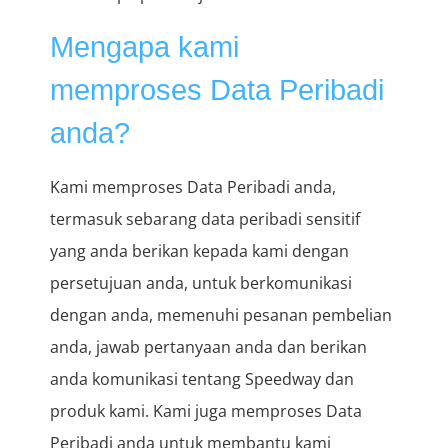
Mengapa kami
memproses Data Peribadi
anda?
Kami memproses Data Peribadi anda,
termasuk sebarang data peribadi sensitif
yang anda berikan kepada kami dengan
persetujuan anda, untuk berkomunikasi
dengan anda, memenuhi pesanan pembelian
anda, jawab pertanyaan anda dan berikan
anda komunikasi tentang Speedway dan
produk kami. Kami juga memproses Data
Peribadi anda untuk membantu kami