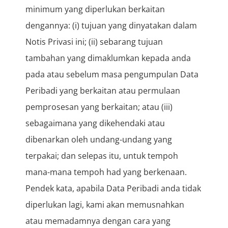
minimum yang diperlukan berkaitan
dengannya: (i) tujuan yang dinyatakan dalam
Notis Privasi ini; (ii) sebarang tujuan
tambahan yang dimaklumkan kepada anda
pada atau sebelum masa pengumpulan Data
Peribadi yang berkaitan atau permulaan
pemprosesan yang berkaitan; atau (iii)
sebagaimana yang dikehendaki atau
dibenarkan oleh undang-undang yang
terpakai; dan selepas itu, untuk tempoh
mana-mana tempoh had yang berkenaan.
Pendek kata, apabila Data Peribadi anda tidak
diperlukan lagi, kami akan memusnahkan
atau memadamnya dengan cara yang