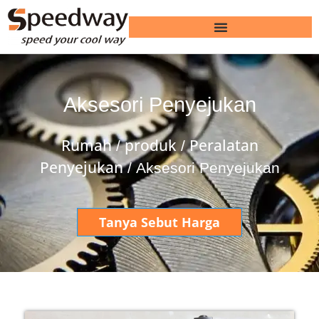
Aksesori Penyejukan
Rumah
produk
Peralatan
/
/
Penyejukan
/ Aksesori Penyejukan
Tanya Sebut Harga