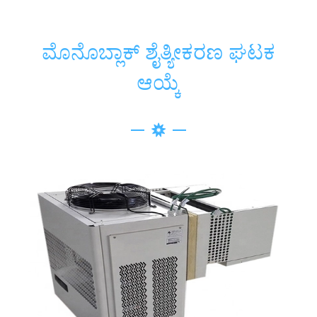
ಮೊನೊಬ್ಲಾಕ್ ಶೈತ್ಯೀಕರಣ ಘಟಕ
ಆಯ್ಕೆ