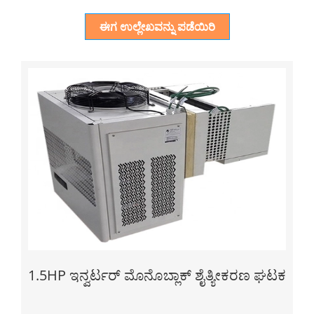
ಈಗ ಉಲ್ಲೇಖವನ್ನು ಪಡೆಯಿರಿ
1.5HP ಇನ್ವರ್ಟರ್ ಮೊನೊಬ್ಲಾಕ್ ಶೈತ್ಯೀಕರಣ ಘಟಕ