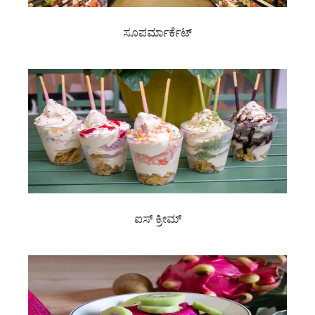
ಸೂಪರ್ಮಾರ್ಕೆಟ್
ಐಸ್ ಕ್ರೀಮ್