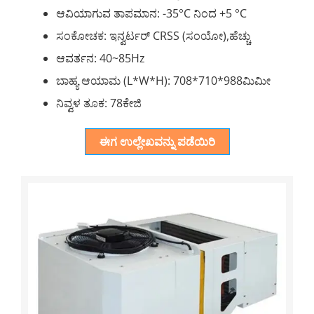
ಆವಿಯಾಗುವ ತಾಪಮಾನ: -35°C ನಿಂದ +5 °C
ಸಂಕೋಚಕ: ಇನ್ವರ್ಟರ್ CRSS (ಸಂಯೋ),ಹೆಚ್ಚು
ಆವರ್ತನ: 40~85Hz
ಬಾಹ್ಯ ಆಯಾಮ (L*W*H): 708*710*988ಮಿಮೀ
ನಿವ್ವಳ ತೂಕ: 78ಕೇಜಿ
ಈಗ ಉಲ್ಲೇಖವನ್ನು ಪಡೆಯಿರಿ