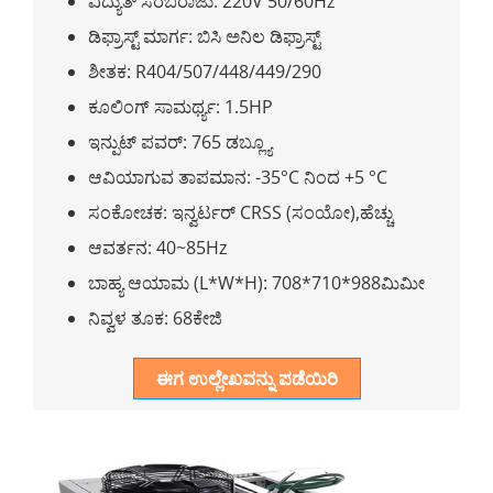
ವಿದ್ಯುತ್ ಸರಬರಾಜು: 220V 50/60Hz
ಡಿಫ್ರಾಸ್ಟ್ ಮಾರ್ಗ: ಬಿಸಿ ಅನಿಲ ಡಿಫ್ರಾಸ್ಟ್
ಶೀತಕ: R404/507/448/449/290
ಕೂಲಿಂಗ್ ಸಾಮರ್ಥ್ಯ: 1.5HP
ಇನ್ಪುಟ್ ಪವರ್: 765 ಡಬ್ಲ್ಯೂ
ಆವಿಯಾಗುವ ತಾಪಮಾನ: -35°C ನಿಂದ +5 °C
ಸಂಕೋಚಕ: ಇನ್ವರ್ಟರ್ CRSS (ಸಂಯೋ),ಹೆಚ್ಚು
ಆವರ್ತನ: 40~85Hz
ಬಾಹ್ಯ ಆಯಾಮ (L*W*H): 708*710*988ಮಿಮೀ
ನಿವ್ವಳ ತೂಕ: 68ಕೇಜಿ
ಈಗ ಉಲ್ಲೇಖವನ್ನು ಪಡೆಯಿರಿ