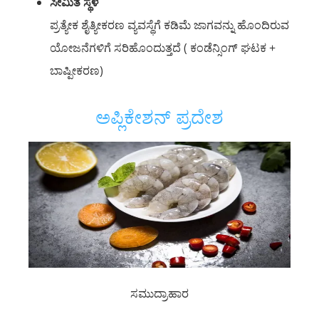
ಸೀಮಿತ ಸ್ಥಳ
ಪ್ರತ್ಯೇಕ ಶೈತ್ಯೀಕರಣ ವ್ಯವಸ್ಥೆಗೆ ಕಡಿಮೆ ಜಾಗವನ್ನು ಹೊಂದಿರುವ
ಯೋಜನೆಗಳಿಗೆ ಸರಿಹೊಂದುತ್ತದೆ ( ಕಂಡೆನ್ಸಿಂಗ್ ಘಟಕ +
ಬಾಷ್ಪೀಕರಣ)
ಅಪ್ಲಿಕೇಶನ್ ಪ್ರದೇಶ
ಸಮುದ್ರಾಹಾರ