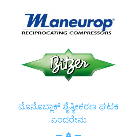
ಮೊನೊಬ್ಲಾಕ್ ಶೈತ್ಯೀಕರಣ ಘಟಕ
ಎಂದರೇನು