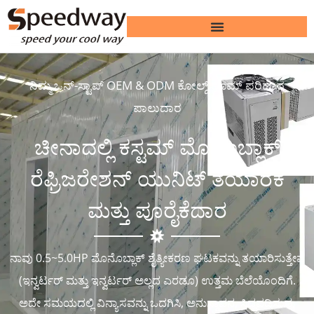
ನಿಮ್ಮ ಒನ್-ಸ್ಟಾಪ್ OEM & ODM ಕೋಲ್ಡ್ ರೂಮ್ ಪರಿಹಾರ
ಪಾಲುದಾರ
ಚೀನಾದಲ್ಲಿ ಕಸ್ಟಮ್ ಮೊನೊಬ್ಲಾಕ್
ರೆಫ್ರಿಜರೇಶನ್ ಯುನಿಟ್ ತಯಾರಕ
ಮತ್ತು ಪೂರೈಕೆದಾರ
ನಾವು 0.5~5.0HP ಮೊನೊಬ್ಲಾಕ್ ಶೈತ್ಯೀಕರಣ ಘಟಕವನ್ನು ತಯಾರಿಸುತ್ತೇವೆ
(ಇನ್ವರ್ಟರ್ ಮತ್ತು ಇನ್ವರ್ಟರ್ ಅಲ್ಲದ ಎರಡೂ) ಉತ್ತಮ ಬೆಲೆಯೊಂದಿಗೆ.
ಅದೇ ಸಮಯದಲ್ಲಿ ವಿನ್ಯಾಸವನ್ನು ಒದಗಿಸಿ, ಅನುಸ್ಥಾಪನ, ಸಿದ್ಧಪಡಿಸುವ,