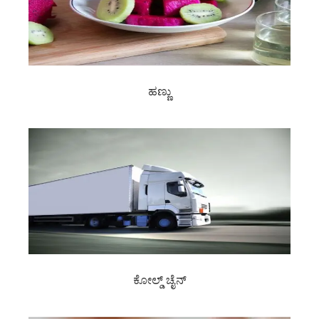
ಹಣ್ಣು
ಕೋಲ್ಡ್ ಚೈನ್