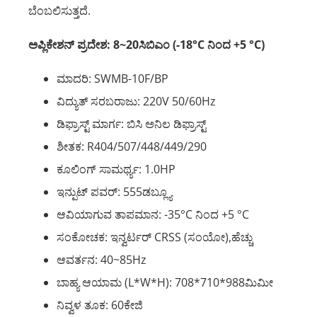
ಬೆಂಬಲಿಸುತ್ತದೆ.
ಅಪ್ಲಿಕೇಶನ್ ಪ್ರದೇಶ: 8~20ಸಿಬಿಎಂ (-18°C ನಿಂದ +5 °C)
ಮಾದರಿ: SWMB-10F/BP
ವಿದ್ಯುತ್ ಸರಬರಾಜು: 220V 50/60Hz
ಡಿಫ್ರಾಸ್ಟ್ ಮಾರ್ಗ: ಬಿಸಿ ಅನಿಲ ಡಿಫ್ರಾಸ್ಟ್
ಶೀತಕ: R404/507/448/449/290
ಕೂಲಿಂಗ್ ಸಾಮರ್ಥ್ಯ: 1.0HP
ಇನ್ಪುಟ್ ಪವರ್: 555ಡಬ್ಲ್ಯೂ
ಆವಿಯಾಗುವ ತಾಪಮಾನ: -35°C ನಿಂದ +5 °C
ಸಂಕೋಚಕ: ಇನ್ವರ್ಟರ್ CRSS (ಸಂಯೋ),ಹೆಚ್ಚು
ಆವರ್ತನ: 40~85Hz
ಬಾಹ್ಯ ಆಯಾಮ (L*W*H): 708*710*988ಮಿಮೀ
ನಿವ್ವಳ ತೂಕ: 60ಕೇಜಿ