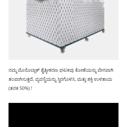
ನಮ್ಮ ಮೊನೊಬ್ಲಾಕ್ ಶೈತ್ಯೀಕರಣ ಘಟಕವು ಕೋಣೆಯನ್ನು ವೇಗವಾಗಿ
ತಂಪಾಗಿಸುತ್ತದೆ, ವ್ಯವಸ್ಥೆಯನ್ನು ಸ್ಥಿರಗೊಳಿಸಿ, ಮತ್ತು ಶಕ್ತಿ ಉಳಿತಾಯ
(ತನಕ 50%) !