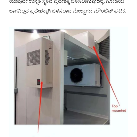
ಯಾವುದೇ ಉನ್ನತ ಸ್ಥಳದ ಪ್ರದೇಶಕ್ಕೆ ಬಳಸಲಾಗುವುದಿಲ್ಲ, ಗೋಡೆಯ
ಜಾಗವಿಲ್ಲದ ಪ್ರದೇಶಕ್ಕಾಗಿ ಬಳಸಲಾದ ಮೇಲ್ಭಾಗದ ಮೌಂಟೆಡ್ ಘಟಕ.