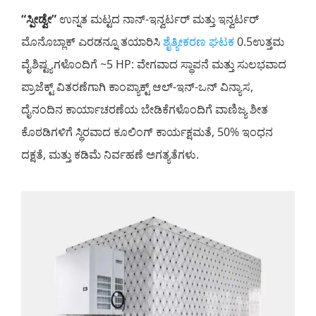
“ಸ್ಪೀಡ್ವೇ”
ಉನ್ನತ ಮಟ್ಟದ ನಾನ್-ಇನ್ವರ್ಟರ್ ಮತ್ತು ಇನ್ವರ್ಟರ್
ಮೊನೊಬ್ಲಾಕ್ ಎರಡನ್ನೂ ತಯಾರಿಸಿ
ಶೈತ್ಯೀಕರಣ ಘಟಕ
0.5ಉತ್ತಮ
ವೈಶಿಷ್ಟ್ಯಗಳೊಂದಿಗೆ ~5 HP: ವೇಗವಾದ ಸ್ಥಾಪನೆ ಮತ್ತು ಸುಲಭವಾದ
ಪ್ರಾಜೆಕ್ಟ್ ವಿತರಣೆಗಾಗಿ ಕಾಂಪ್ಯಾಕ್ಟ್ ಆಲ್-ಇನ್-ಒನ್ ವಿನ್ಯಾಸ,
ದೈನಂದಿನ ಕಾರ್ಯಾಚರಣೆಯ ಬೇಡಿಕೆಗಳೊಂದಿಗೆ ವಾಣಿಜ್ಯ ಶೀತ
ಕೊಠಡಿಗಳಿಗೆ ಸ್ಥಿರವಾದ ಕೂಲಿಂಗ್ ಕಾರ್ಯಕ್ಷಮತೆ, 50% ಇಂಧನ
ದಕ್ಷತೆ, ಮತ್ತು ಕಡಿಮೆ ನಿರ್ವಹಣೆ ಅಗತ್ಯತೆಗಳು.