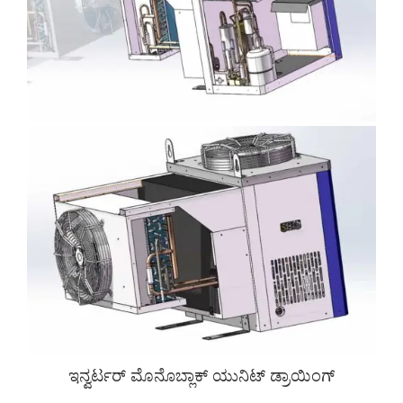
ಇನ್ವರ್ಟರ್ ಮೊನೊಬ್ಲಾಕ್ ಯುನಿಟ್ ಡ್ರಾಯಿಂಗ್