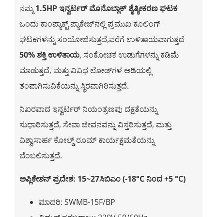
ನಮ್ಮ
1.5HP ಇನ್ವರ್ಟರ್ ಮೊನೊಬ್ಲಾಕ್ ಶೈತ್ಯೀಕರಣ ಘಟಕ
ಒಂದು ಕಾಂಪ್ಯಾಕ್ಟ್ ಪ್ಯಾಕೇಜ್‌ನಲ್ಲಿ ಪ್ರಮುಖ ಕೂಲಿಂಗ್
ಘಟಕಗಳನ್ನು ಸಂಯೋಜಿಸುತ್ತದೆ,ವರೆಗೆ ಉಳಿತಾಯವಾಗುತ್ತದೆ
50% ಶಕ್ತಿ ಉಳಿತಾಯ
, ಸಂಕೋಚಕ ಉಡುಗೆಗಳನ್ನು ಕಡಿಮೆ
ಮಾಡುತ್ತದೆ, ಮತ್ತು ವಿವಿಧ ಲೋಡ್‌ಗಳ ಅಡಿಯಲ್ಲಿ
ತಂಪಾಗಿಸುವಿಕೆಯನ್ನು ಸ್ಥಿರವಾಗಿರಿಸುತ್ತದೆ.
ನಿಖರವಾದ ಇನ್ವರ್ಟರ್ ನಿಯಂತ್ರಣವು ದಕ್ಷತೆಯನ್ನು
ಸುಧಾರಿಸುತ್ತದೆ, ಸೇವಾ ಜೀವನವನ್ನು ವಿಸ್ತರಿಸುತ್ತದೆ, ಮತ್ತು
ವಿಶ್ವಾಸಾರ್ಹ ಕೋಲ್ಡ್ ರೂಮ್ ಕಾರ್ಯಕ್ಷಮತೆಯನ್ನು
ಬೆಂಬಲಿಸುತ್ತದೆ.
ಅಪ್ಲಿಕೇಶನ್ ಪ್ರದೇಶ: 15~27ಸಿಬಿಎಂ (-18°C ನಿಂದ +5 °C)
ಮಾದರಿ: SWMB-15F/BP