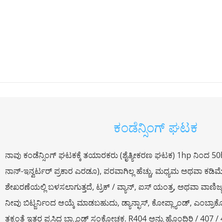
ಕಂಡೆನ್ಸಿಂಗ್ ಘಟಕ
ನಾವು ಕಂಡೆನ್ಸಿಂಗ್ ಘಟಕಕ್ಕೆ ತಯಾರಕರು (ಶೈತ್ಯೀಕರಣ ಘಟಕ) 1hp ನಿಂದ 50hp
ನಾನ್-ಇನ್ವರ್ಟರ್ ಪ್ರಕಾರ ಎರಡೂ), ಪರವಾಗಿಲ್ಲ ಹೆಚ್ಚು, ಮಧ್ಯಮ ಅಥವಾ ಕಡ
ಶೇಖರಣೆಯಲ್ಲಿ ಬಳಸಲಾಗುತ್ತದೆ, ಟ್ರಕ್ / ವ್ಯಾನ್, ಐಸ್ ಯಂತ್ರ, ಅಥವಾ ವಾಣಿಜ್ಯ 
ನೀವು ಬಿಟ್ಜರ್ನಿಂದ ಆಯ್ಕೆ ಮಾಡಬಹುದು, ಡ್ಯಾನ್ಫಾಸ್, ಕೋಪ್ಲ್ಯಾಂಡ್, ಎಂಬ್ರಾ
ತಕ್ಕಂತೆ ಇತರ ಪ್ರಸಿದ್ಧ ಬ್ರ್ಯಾಂಡ್ ಸಂಕೋಚಕ. R404 ಅನ್ನು ಹೊಂದಿರಿ / 407 