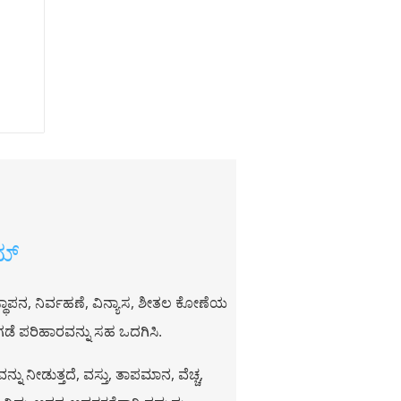
ಮ್
ಥಾಪನ, ನಿರ್ವಹಣೆ, ವಿನ್ಯಾಸ, ಶೀತಲ ಕೋಣೆಯ
ುಗಡೆ ಪರಿಹಾರವನ್ನು ಸಹ ಒದಗಿಸಿ.
ನು ನೀಡುತ್ತದೆ, ವಸ್ತು, ತಾಪಮಾನ, ವೆಚ್ಚ,