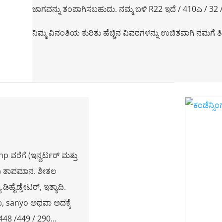
ಜಾಗವನ್ನು ತಂಪಾಗಿಸಬಹುದು. ನಮ್ಮ ಬಳಿ R22 ಇದೆ / 410ಎ / 32
ನಿಮ್ಮ ವಿನಂತಿಯ ಕುರಿತು ಹೆಚ್ಚಿನ ವಿವರಗಳನ್ನು ಉಚಿತವಾಗಿ ನಮಗೆ ತಿಳ
 ವರೆಗೆ (ಇನ್ವರ್ಟರ್ ಮತ್ತು
ಿಮೆ ತಾಪಮಾನ. ಶೀತಲ
ಡಿಹೈಡ್ರೇಟರ್, ಇತ್ಯಾದಿ.
ಕೊ, sanyo ಅಥವಾ ಅದಕ್ಕೆ
/ 448 /449 / 290…