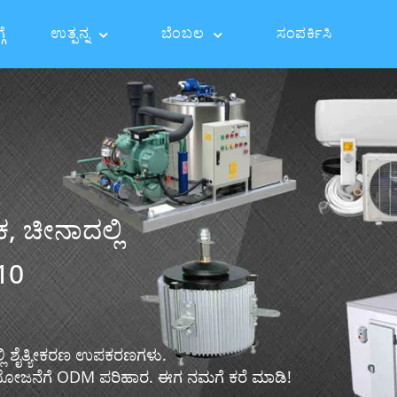
ಗೆ
ಉತ್ಪನ್ನ
ಬೆಂಬಲ
ಸಂಪರ್ಕಿಸಿ
ಕ, ಚೀನಾದಲ್ಲಿ
10
ಲ್ಲಿ ಶೈತ್ಯೀಕರಣ ಉಪಕರಣಗಳು.
R ಯೋಜನೆಗೆ ODM ಪರಿಹಾರ. ಈಗ ನಮಗೆ ಕರೆ ಮಾಡಿ!