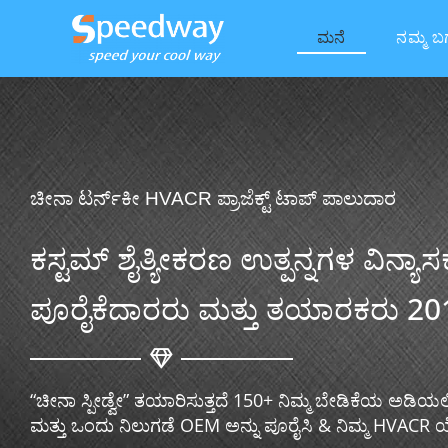
ಮನೆ
ನಮ್ಮ ಬಗ್
ಚೀನಾ ಟರ್ನ್‌ಕೀ HVACR ಪ್ರಾಜೆಕ್ಟ್ ಟಾಪ್ ಪಾಲುದಾರ
ಕಸ್ಟಮ್ ಶೈತ್ಯೀಕರಣ ಉತ್ಪನ್ನಗಳ ವಿನ್ಯಾಸ
ಪೂರೈಕೆದಾರರು ಮತ್ತು ತಯಾರಕರು 20
“ಚೀನಾ ಸ್ಪೀಡ್ವೇ” ತಯಾರಿಸುತ್ತದೆ 150+ ನಿಮ್ಮ ಬೇಡಿಕೆಯ ಅಡಿಯ
ಮತ್ತು ಒಂದು ನಿಲುಗಡೆ OEM ಅನ್ನು ಪೂರೈಸಿ & ನಿಮ್ಮ HVAC