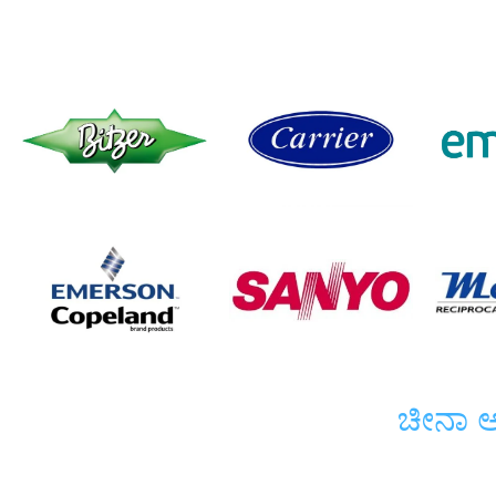
ಚೀನಾ ಅತ