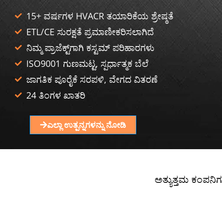
15+ ವರ್ಷಗಳ HVACR ತಯಾರಿಕೆಯ ಶ್ರೇಷ್ಠತೆ
ETL/CE ಸುರಕ್ಷತೆ ಪ್ರಮಾಣೀಕರಿಸಲಾಗಿದೆ
ನಿಮ್ಮ ಪ್ರಾಜೆಕ್ಟ್‌ಗಾಗಿ ಕಸ್ಟಮ್ ಪರಿಹಾರಗಳು
ISO9001 ಗುಣಮಟ್ಟ, ಸ್ಪರ್ಧಾತ್ಮಕ ಬೆಲೆ
ಜಾಗತಿಕ ಪೂರೈಕೆ ಸರಪಳಿ, ವೇಗದ ವಿತರಣೆ
24 ತಿಂಗಳ ಖಾತರಿ
ಎಲ್ಲಾ ಉತ್ಪನ್ನಗಳನ್ನು ನೋಡಿ
ಅತ್ಯುತ್ತಮ ಕಂಪನಿಗ