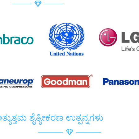
್ಯುತ್ತಮ ಶೈತ್ಯೀಕರಣ ಉತ್ಪನ್ನಗಳು