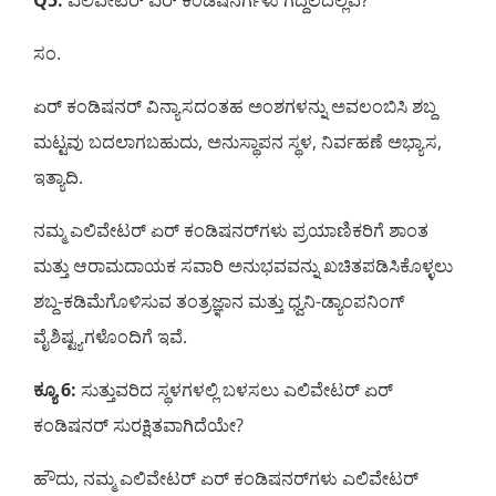
Q5:
ಎಲಿವೇಟರ್ ಏರ್ ಕಂಡಿಷನರ್ಗಳು ಗದ್ದಲದಲ್ಲಿವೆ?
ಸಂ.
ಏರ್ ಕಂಡಿಷನರ್ ವಿನ್ಯಾಸದಂತಹ ಅಂಶಗಳನ್ನು ಅವಲಂಬಿಸಿ ಶಬ್ದ
ಮಟ್ಟವು ಬದಲಾಗಬಹುದು, ಅನುಸ್ಥಾಪನ ಸ್ಥಳ, ನಿರ್ವಹಣೆ ಅಭ್ಯಾಸ,
ಇತ್ಯಾದಿ.
ನಮ್ಮ ಎಲಿವೇಟರ್ ಏರ್ ಕಂಡಿಷನರ್‌ಗಳು ಪ್ರಯಾಣಿಕರಿಗೆ ಶಾಂತ
ಮತ್ತು ಆರಾಮದಾಯಕ ಸವಾರಿ ಅನುಭವವನ್ನು ಖಚಿತಪಡಿಸಿಕೊಳ್ಳಲು
ಶಬ್ದ-ಕಡಿಮೆಗೊಳಿಸುವ ತಂತ್ರಜ್ಞಾನ ಮತ್ತು ಧ್ವನಿ-ಡ್ಯಾಂಪನಿಂಗ್
ವೈಶಿಷ್ಟ್ಯಗಳೊಂದಿಗೆ ಇವೆ.
ಕ್ಯೂ 6
:
ಸುತ್ತುವರಿದ ಸ್ಥಳಗಳಲ್ಲಿ ಬಳಸಲು ಎಲಿವೇಟರ್ ಏರ್
ಕಂಡಿಷನರ್ ಸುರಕ್ಷಿತವಾಗಿದೆಯೇ?
ಹೌದು, ನಮ್ಮ ಎಲಿವೇಟರ್ ಏರ್ ಕಂಡಿಷನರ್‌ಗಳು ಎಲಿವೇಟರ್