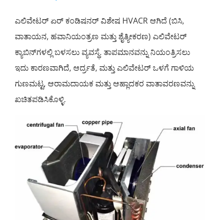
ಎಲಿವೇಟರ್ ಏರ್ ಕಂಡಿಷನರ್ ವಿಶೇಷ HVACR ಆಗಿದೆ (ಬಿಸಿ,
ವಾತಾಯನ, ಹವಾನಿಯಂತ್ರಣ ಮತ್ತು ಶೈತ್ಯೀಕರಣ) ಎಲಿವೇಟರ್
ಕ್ಯಾಬಿನ್‌ಗಳಲ್ಲಿ ಬಳಸಲು ವ್ಯವಸ್ಥೆ. ತಾಪಮಾನವನ್ನು ನಿಯಂತ್ರಿಸಲು
ಇದು ಕಾರಣವಾಗಿದೆ, ಆರ್ದ್ರತೆ, ಮತ್ತು ಎಲಿವೇಟರ್ ಒಳಗೆ ಗಾಳಿಯ
ಗುಣಮಟ್ಟ, ಆರಾಮದಾಯಕ ಮತ್ತು ಆಹ್ಲಾದಕರ ವಾತಾವರಣವನ್ನು
ಖಚಿತಪಡಿಸಿಕೊಳ್ಳಿ.