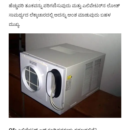
ಹೆಚ್ಚುವರಿ ತೂಕವನ್ನು ಪರಿಗಣಿಸುವುದು ಮತ್ತು ಎಲಿವೇಟರ್‌ನ ಲೋಡ್
ಸಾಮರ್ಥ್ಯದ ಲೆಕ್ಕಾಚಾರದಲ್ಲಿ ಅದನ್ನು ಅಂಶ ಮಾಡುವುದು ಬಹಳ
ಮುಖ್ಯ.