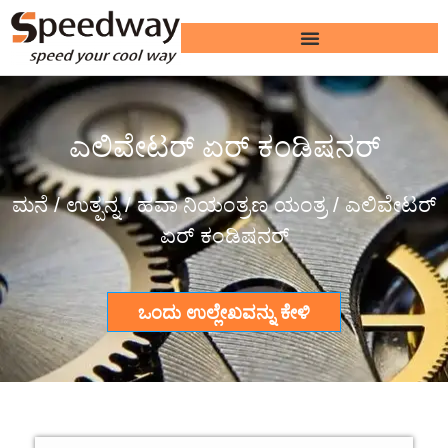
ಎಲಿವೇಟರ್ ಏರ್ ಕಂಡಿಷನರ್
ಮನೆ
ಉತ್ಪನ್ನ
ಹವಾ ನಿಯಂತ್ರಣ ಯಂತ್ರ
/
/
/ ಎಲಿವೇಟರ್
ಏರ್ ಕಂಡಿಷನರ್
ಒಂದು ಉಲ್ಲೇಖವನ್ನು ಕೇಳಿ