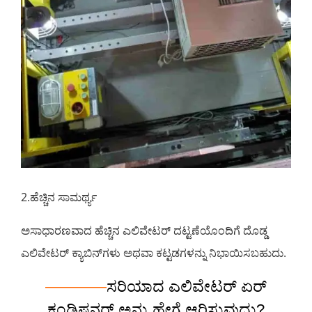
2.ಹೆಚ್ಚಿನ ಸಾಮರ್ಥ್ಯ
ಅಸಾಧಾರಣವಾದ ಹೆಚ್ಚಿನ ಎಲಿವೇಟರ್ ದಟ್ಟಣೆಯೊಂದಿಗೆ ದೊಡ್ಡ
ಎಲಿವೇಟರ್ ಕ್ಯಾಬಿನ್‌ಗಳು ಅಥವಾ ಕಟ್ಟಡಗಳನ್ನು ನಿಭಾಯಿಸಬಹುದು.
————
ಸರಿಯಾದ ಎಲಿವೇಟರ್ ಏರ್
ಕಂಡಿಷನರ್ ಅನ್ನು ಹೇಗೆ ಆರಿಸುವುದು?