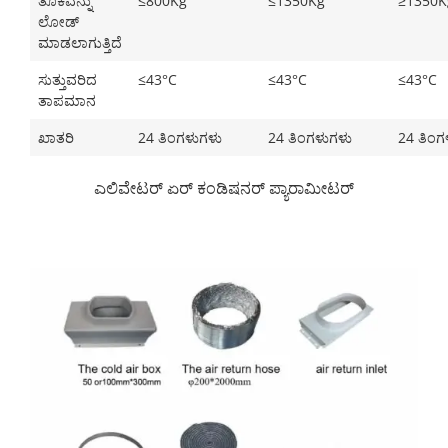
ತೂಕವನ್ನು
≤800Kg
≤1350Kg
≥1350K
ಲೋಡ್
ಮಾಡಲಾಗುತ್ತಿದೆ
ಸುತ್ತುವರಿದ
≤43°C
≤43°C
≤43°C
ತಾಪಮಾನ
ಖಾತರಿ
24 ತಿಂಗಳುಗಳು
24 ತಿಂಗಳುಗಳು
24 ತಿಂಗ
ಎಲಿವೇಟರ್ ಏರ್ ಕಂಡಿಷನರ್ ಪ್ಯಾರಾಮೀಟರ್