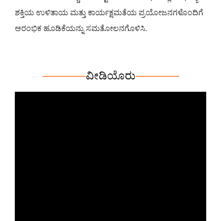
ಶಕ್ತಿಯ ಉಳಿತಾಯ ಮತ್ತು ಕಾರ್ಯಕ್ಷಮತೆಯ ಪ್ರಯೋಜನಗಳೊಂದಿಗೆ
ಆರಂಭಿಕ ಹೂಡಿಕೆಯನ್ನು ಸಮತೋಲನಗೊಳಿಸಿ.
————
ವೀಡಿಯೊ
ರು
————