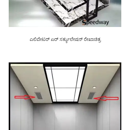
ಎಲಿವೇಟರ್ ಏರ್ ಸರ್ಕ್ಯುಲೇಷನ್ ರೇಖಾಚಿತ್ರ