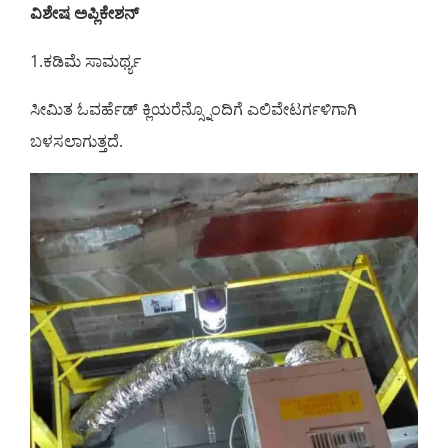
ವಿಶೇಷ ಅಪ್ಲಿಕೇಶನ್
1.ಕಡಿಮೆ ಸಾಮರ್ಥ್ಯ
ಸೀಮಿತ ಓವರ್ಹೆಡ್ ಕ್ಲಿಯರೆನ್ಸ್ನೊಂದಿಗೆ ಎಲಿವೇಟರ್ಗಳಿಗಾಗಿ
ಬಳಸಲಾಗುತ್ತದೆ.