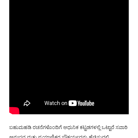
ಬಹುಮಹಡಿ ರಚನೆಗಳೊಂದಿಗೆ ಆಧುನಿಕ ಕಟ್ಟಡಗಳಲ್ಲಿ ಒಟ್ಟಾರೆ ಸವಾರಿ
ಅನುಭವ ಮತ್ತು ಪ್ರಯಾಣಿಕರ ಸೌಕರ್ಯವನ್ನು ಹೆಚ್ಚಿಸುವಲ್ಲಿ