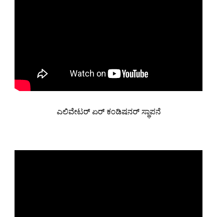
ಎಲಿವೇಟರ್ ಏರ್ ಕಂಡಿಷನರ್ ಸ್ಥಾಪನೆ