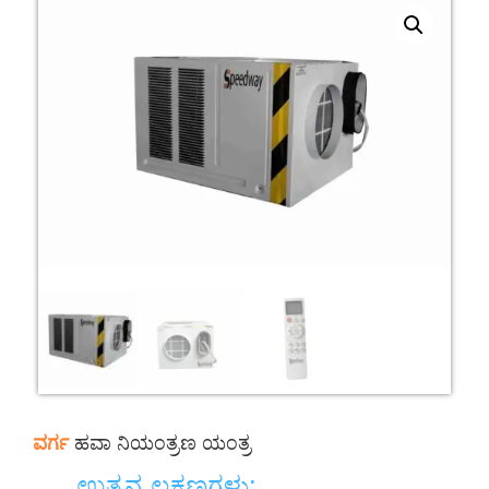
ವರ್ಗ
ಹವಾ ನಿಯಂತ್ರಣ ಯಂತ್ರ
ಉತ್ಪನ್ನ ಲಕ್ಷಣಗಳು: