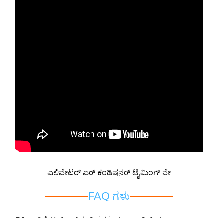
ಎಲಿವೇಟರ್ ಏರ್ ಕಂಡಿಷನರ್ ಟೈಮಿಂಗ್ ವೇ
————
FAQ ಗಳು
————