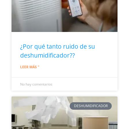
¿Por qué tanto ruido de su
deshumidificador??
LEER MÁS "
No hay comentarios
DESHUMIDIFICADOR