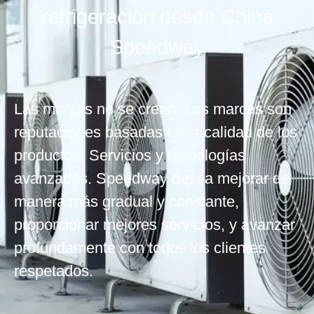
refrigeración desde China
Speedway
Las marcas no se crean. Las marcas son
reputaciones basadas en la calidad de los
productos, Servicios y tecnologías
avanzadas. Speedway desea mejorar de
manera más gradual y constante,
proporcionar mejores servicios, y avanzar
profundamente con todos los clientes
respetados.