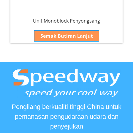
Unit Monoblock Penyongsang
Semak Butiran Lanjut
Pengilang berkualiti tinggi China untuk
pemanasan pengudaraan udara dan
penyejukan