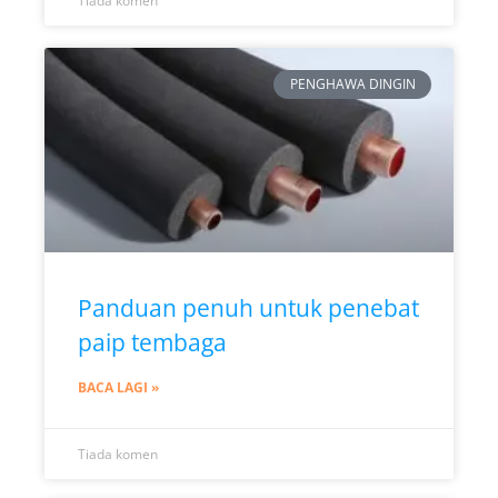
Tiada komen
PENGHAWA DINGIN
Panduan penuh untuk penebat
paip tembaga
BACA LAGI »
Tiada komen