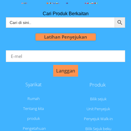
Cari Produk Berkaitan
BUTAN
Carian
untuk:
Latihan Penyejukan
Langgan
Syarikat
Produk
Rumah
Bilik sejuk
Tentang kita
Unit Penyejuk
produk
Penyejuk Walk-in
Pengetahuan
Bilik Sejuk beku