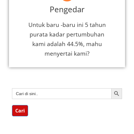
Pengedar
Untuk baru -baru ini 5 tahun
purata kadar pertumbuhan
kami adalah 44.5%, mahu
menyertai kami?
BUTANG 
Carian
untuk:
Cari