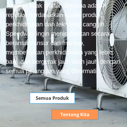
Jenama tidak dibuat. Jenama adalah
reputasi berdasarkan kualiti produk,
perkhidmatan dan teknologi canggih.
Speedway ingin meningkatkan secara
beransur -ansur dan mantap,
membekalkan perkhidmatan yang lebih
baik, dan bergerak jauh lebih jauh dengan
semua pelanggan yang dihormati.
Semua Produk
Tentang Kita