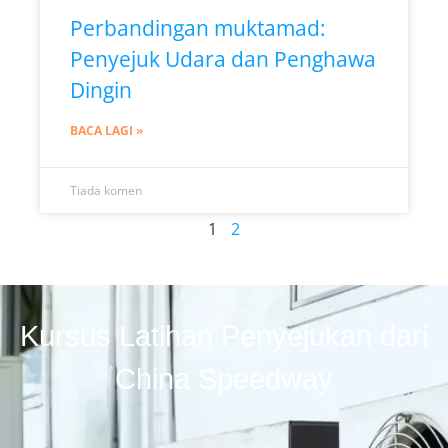
Perbandingan muktamad:
Penyejuk Udara dan Penghawa
Dingin
BACA LAGI »
Tiada komen
1
2
Kursus Latihan Penyejukan dari
China Speedway