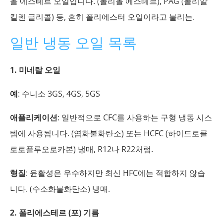
올 에스테르 오일입니다. (폴리올 에스테르), PAG (폴리알
킬렌 글리콜) 등, 흔히 폴리에스터 오일이라고 불리는.
일반 냉동 오일 목록
1. 미네랄 오일
예
: 수니소 3GS, 4GS, 5GS
애플리케이션
: 일반적으로 CFC를 사용하는 구형 냉동 시스
템에 사용됩니다. (염화불화탄소) 또는 HCFC (하이드로클
로로플루오로카본) 냉매, R12나 R22처럼.
형질
: 윤활성은 우수하지만 최신 HFC에는 적합하지 않습
니다. (수소화불화탄소) 냉매.
2. 폴리에스테르 (포) 기름