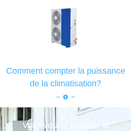
Contactez-nous pour votre
demande spéciale
Comment compter la puissance
de la climatisation?
Vous voulez calculer la