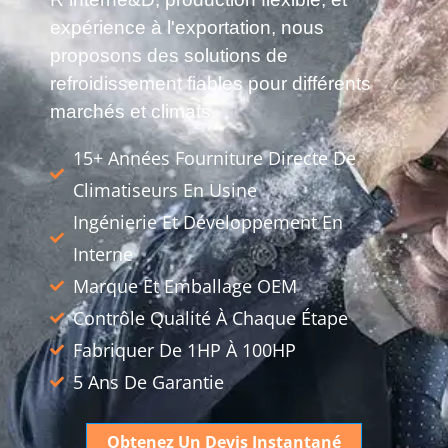
expérience à l'exportation, nous
proposons des solutions de
refroidissement fiables pour différents
marchés et climats.
15+ Années Fourniture Directe De
Climatiseurs En Usine
Ingénierie Et Développement En
Interne
Marque Et Emballage OEM
Contrôle Qualité À Chaque Étape
Fabriquer De 1HP À 100HP
5 Ans De Garantie
Obtenez Un Devis Instantané