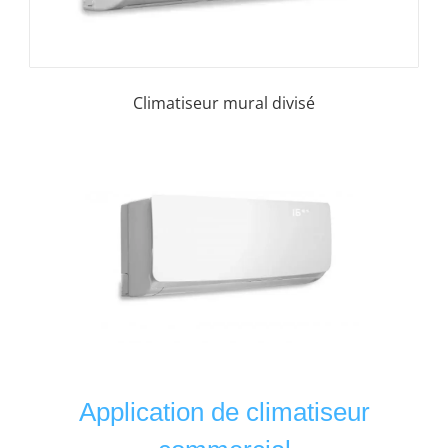
Climatiseur mural divisé
Contactez-nous pour votre
demande spéciale
Application de climatiseur