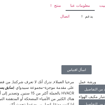
يت
معلومات عنا
منتج
يدعم
اتصال
ستوى الأعلى للتدفئة والتهوية وتكييف الهواء و
اسأل اقتباس
ورشة عمل
مرحبا العملاء, ندرك أنك لا تعرف شركتنا, من ف
على مقدمة موجزة–مجموعة سبيدواي (
سابق يسم
د من التفاصيل
تبار مكيف الهواء
هناك الكثير من الأشياء المضحكة أو المدهشة التي
د من التفاصيل
إذا كنت مهتمًا, اتصل بي ودعونا نتحدث أكثر.