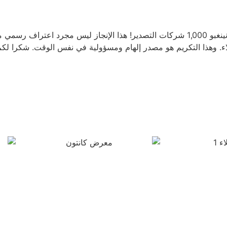
تهانينا الحارة لشركتنا على تكريمها كواحدة من أفضل الشركات في نينغبو 1,000 شركات التصدير! هذا الإنج
ملاء. وهذا التكريم هو مصدر إلهام ومسؤولية في نفس الوقت. شكرا لكم