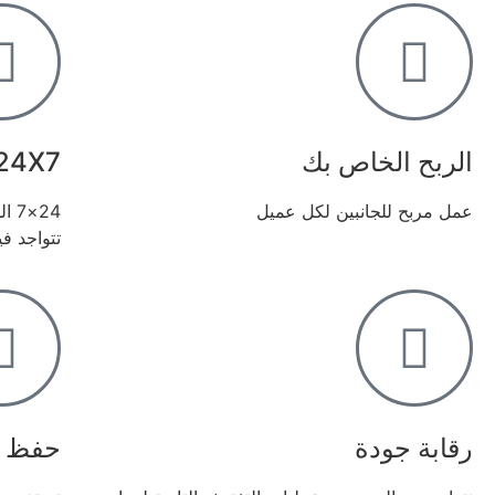
الربح الخاص بك
24X7 دعم
عمل مربح للجانبين لكل عميل
24×
تتواجد في
رقابة جودة
حفظ ا