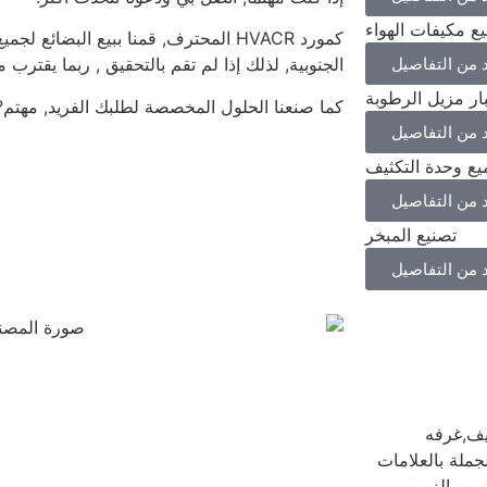
ع مكيفات الهواء
كمورد HVACR المحترف, قمنا ببيع البضائع 
د من التفاصيل
الجنوبية, لذلك إذا لم تقم بالتحقيق , ربما يقترب 
بار مزيل الرطوبة
كما صنعنا الحلول المخصصة لطلبك الفريد, مهتم?
د من التفاصيل
يع وحدة التكثيف
د من التفاصيل
تصنيع المبخر
د من التفاصيل
يف,غرفه
لجملة بالعلامات
د من الزمن