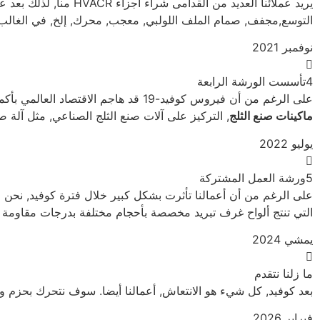
يريد عملائنا العديد من القدامى شراء أجزاء HVACR منا, لذلك بعد عمل قائدنا الجاد, نقوم بتشغيل ورشة العمل الثالثة لدينا لتصنيع الكثير من
التوسع,مجفف, صمام الملف اللولبي, معجب, محرك, إلخ, في الغالب هي ع
نوفمبر 2021
4تأسست الورشة الرابعة
على الرغم من أن فيروس كوفيد-19 قد هاجم الاقتصاد العالمي بأكمله بشكل كبير, لكننا ما زلنا على قيد الحياة ونتقدم. وفي الوقت نفسه أنشأنا ورشة عمل جديدة ل
ماكينات صنع الثلج
, التركيز على آلات صنع الثلج الصناعي, مثل آلة صنع 
يوليو 2022
5ورشة العمل المشتركة
على الرغم من أن أعمالنا تأثرت بشكل كبير خلال فترة كوفيد, نحن
التي تنتج ألواح غرف تبريد مخصصة بأحجام مختلفة بدرجات مقاومة للحريق 
يمشي 2024
ما زلنا نتقدم
بعد كوفيد, كل شيء هو الانتعاش, أعمالنا أيضا. سوف نتحرك بحزم ون
فبراير 2026