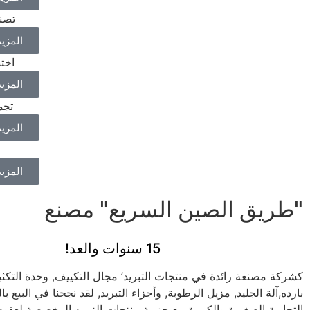
تصني
المزي
اخت
المزي
تجم
المزي
المزي
"طريق الصين السريع" مصنع
15 سنوات والعد!
كشركة مصنعة رائدة في منتجات التبريد’ مجال التكييف, وحدة التكث
بارده,آلة الجليد, مزيل الرطوبة, وأجزاء التبريد, لقد نجحنا في البيع با
التجارية الصغيرة والكبيرة مع حزمة منتجات التبريد المخصصة لعقو