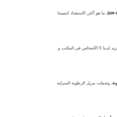
.
ما هو أكثر, الاستعداد لتنميتنا
, مثل تكييف الهواء السكني والتجاري, وحدة التكثيف, وحدة تبريد (المبخر), والمزيد لدينا 5 الأشخاص في المكتب و
بة
, وشملت مزيل الرطوبة المنزلية