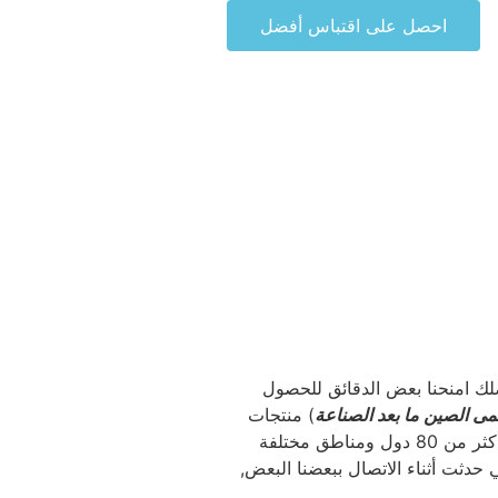
احصل على اقتباس أفضل
التبريد
ضلك امنحنا بعض الدقائق للحصول
ى الصين ما بعد الصناعة
) منتجات
HVACR بالجملة أكثر من 15 سنين, وتصدير إلى أكثر من 80 دول ومناطق مختلفة
 حدثت أثناء الاتصال ببعضنا البعض,