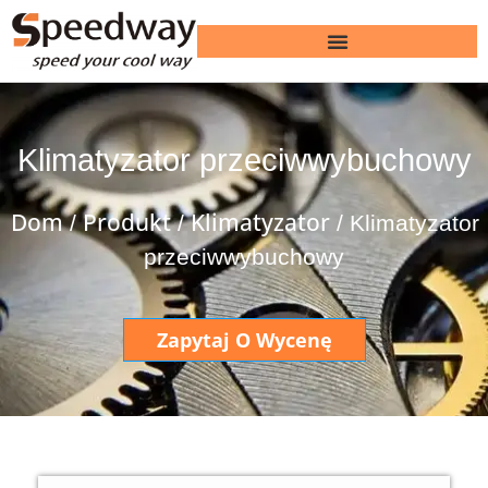
Klimatyzator przeciwwybuchowy
Dom
Produkt
Klimatyzator
/
/
/ Klimatyzator
przeciwwybuchowy
Zapytaj O Wycenę