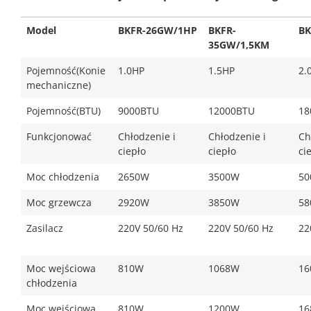
Model
BKFR-26GW/1HP
BKFR-
BK
35GW/1,5KM
Pojemność(Konie
1.0HP
1.5HP
2.
mechaniczne)
Pojemność(BTU)
9000BTU
12000BTU
18
Funkcjonować
Chłodzenie i
Chłodzenie i
Ch
ciepło
ciepło
ci
Moc chłodzenia
2650W
3500W
50
Moc grzewcza
2920W
3850W
58
Zasilacz
220V 50/60 Hz
220V 50/60 Hz
22
Moc wejściowa
810W
1068W
16
chłodzenia
Moc wejściowa
810W
1200W
16