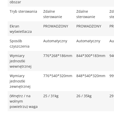
obszar
Tryb sterowania
Zdalne
Zdalne
Zd
sterowanie
sterowanie
st
Ekran
PROWADZONY
PROWADZONY
P
wyświetlacza
Sposób
Automatyczny
Automatyczny
Au
czyszczenia
Wymiary
776*268*186mm
844*300*183mm
94
jednostki
wewnętrznej
Wymiary
776*540*320mm
848*540*320mm
99
jednostki
zewnętrznej
(Wnętrz / na
25 / 31kg
26 / 35kg
29
wolnym
powietrzu) waga