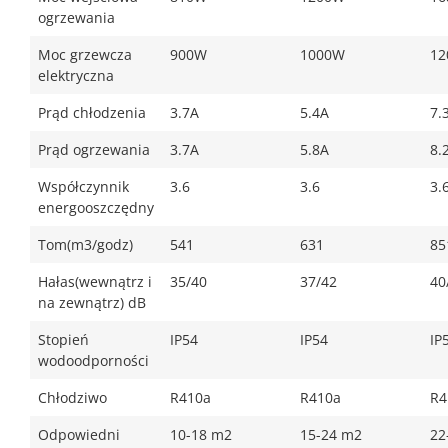
ogrzewania
Moc grzewcza
900W
1000W
12
elektryczna
Prąd chłodzenia
3.7A
5.4A
7.
Prąd ogrzewania
3.7A
5.8A
8.
Współczynnik
3.6
3.6
3.
energooszczędny
Tom(m3/godz)
541
631
85
Hałas(wewnątrz i
35/40
37/42
40
na zewnątrz) dB
Stopień
IP54
IP54
IP
wodoodporności
Chłodziwo
R410a
R410a
R4
Odpowiedni
10-18 m2
15-24 m2
22