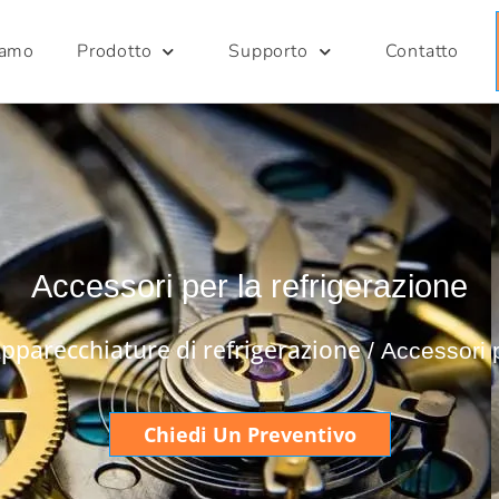
iamo
Prodotto
Supporto
Contatto
Accessori per la refrigerazione
pparecchiature di refrigerazione
/ Accessori p
Chiedi Un Preventivo