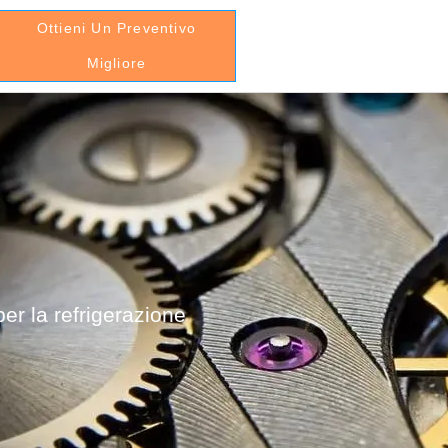
Ottieni Un Preventivo
Migliore
er la refrigerazione