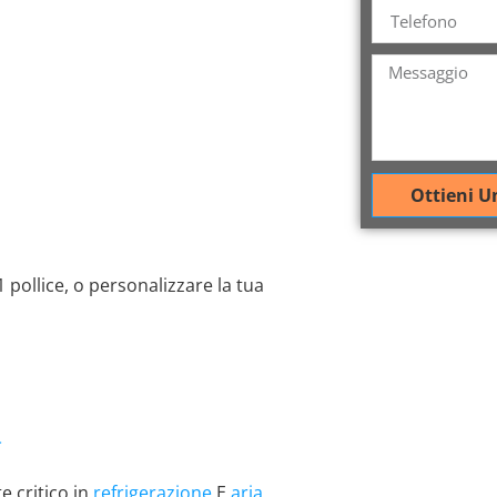
Ottieni U
1 pollice, o personalizzare la tua
a
e critico in
refrigerazione
E
aria