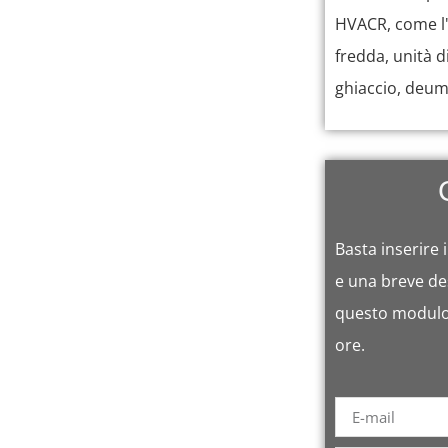
HVACR, come l'
fredda, unità d
ghiaccio, deumi
Basta inserire i
e una breve des
questo modulo
ore.