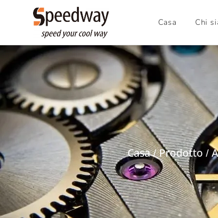
Casa
Chi s
Casa
Prodotto
A
/
/