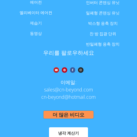
에어컨
인버터 콘덴싱 유닛
엘리베이터 에어컨
밀폐형 콘덴싱 유닛
제습기
박스형 응축 장치
동영상
찬 방 집광 단위
반밀폐형 응축 장치
우리를 팔로우하세요
이메일:
sales@cn-beyond.com
cn-beyond@hotmail.com
더 많은 비디오
냉각 계산기