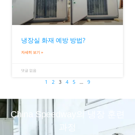
냉장실 화재 예방 방법?
자세히 보기 »
댓글 없음
1
2
3
4
5
…
9
China Speedway의 냉장 훈련
과정