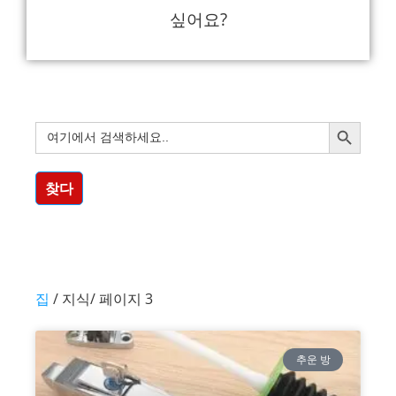
싶어요?
검색 버튼
검
색:
찾다
집
/ 지식/ 페이지 3
추운 방