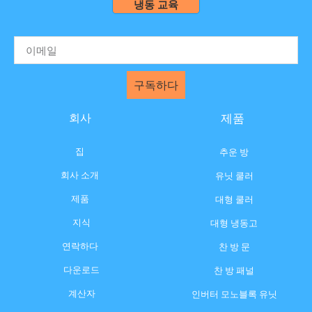
냉동 교육
구독하다
회사
제품
집
추운 방
회사 소개
유닛 쿨러
제품
대형 쿨러
지식
대형 냉동고
연락하다
찬 방 문
다운로드
찬 방 패널
계산자
인버터 모노블록 유닛