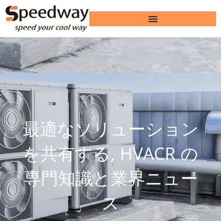
最適なソリューション
を共有する, HVACR の
専門知識と業界ニュー
ス