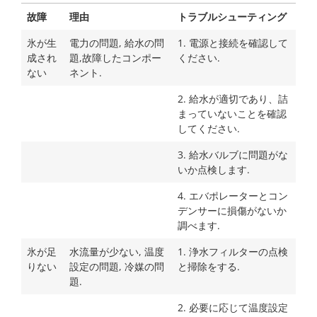
故障
理由
トラブルシューティング
氷が生
電力の問題, 給水の問
1. 電源と接続を確認して
成され
題,故障したコンポー
ください.
ない
ネント.
2. 給水が適切であり、詰
まっていないことを確認
してください.
3. 給水バルブに問題がな
いか点検します.
4. エバポレーターとコン
デンサーに損傷がないか
調べます.
氷が足
水流量が少ない, 温度
1. 浄水フィルターの点検
りない
設定の問題, 冷媒の問
と掃除をする.
題.
2. 必要に応じて温度設定