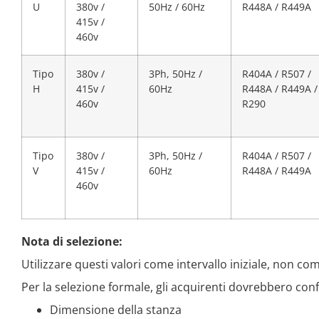
U
380v /
50Hz / 60Hz
R448A / R449A
415v /
460v
Tipo
380v /
3Ph, 50Hz /
R404A / R507 /
H
415v /
60Hz
R448A / R449A /
460v
R290
Tipo
380v /
3Ph, 50Hz /
R404A / R507 /
V
415v /
60Hz
R448A / R449A
460v
Nota di selezione:
Utilizzare questi valori come intervallo iniziale, non come
Per la selezione formale, gli acquirenti dovrebbero con
Dimensione della stanza