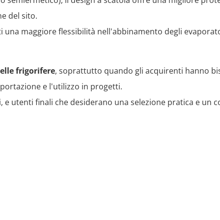
po semiermetico), il design a scatola offre una migliore pr
e del sito.
i una maggiore flessibilità nell'abbinamento degli evaporato
elle frigorifere
, soprattutto quando gli acquirenti hanno bi
portazione e l'utilizzo in progetti.
ori, e utenti finali che desiderano una selezione pratica e 