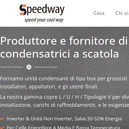
Casa
Chi s
Produttore e fornitore di
condensatrici a scatola
Forniamo unità condensanti di tipo box per grossisti di
installatori, appaltatori, e gli utenti finali.
La nostra gamma copre L / U / H / Tipologie V per div
installazione, carichi di raffreddamento, e le esigenze
Inverter & Unità Non Inverter, Salva 30-50% Energia
Per Celle Frigorifere A Media E Bassa Temperatura