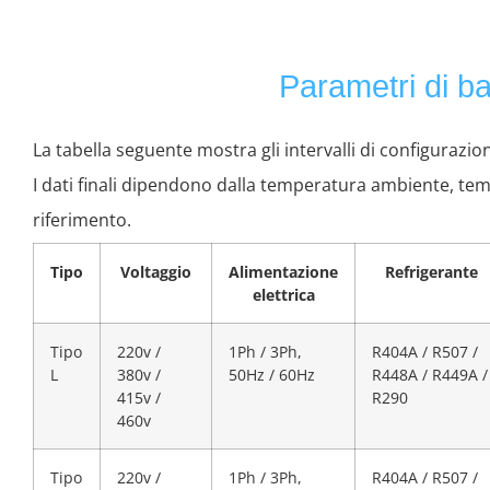
Parametri di bas
La tabella seguente mostra gli intervalli di configurazi
I dati finali dipendono dalla temperatura ambiente, tem
riferimento.
Tipo
Voltaggio
Alimentazione
Refrigerante
elettrica
Tipo
220v /
1Ph / 3Ph,
R404A / R507 /
L
380v /
50Hz / 60Hz
R448A / R449A /
415v /
R290
460v
Tipo
220v /
1Ph / 3Ph,
R404A / R507 /