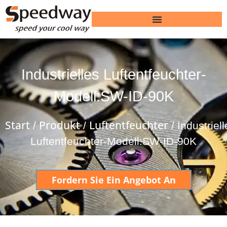
Industrielles Luftentfeuchter-
Modell:SW-ID-90K
Start
Produkt
Luftentfeuchter
/
/
/ Industriel
Luftentfeuchter-Modell:SW-ID-90K
Fordern Sie Ein Angebot An