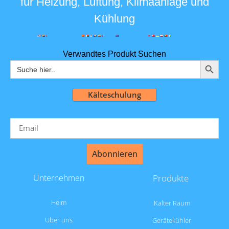
für Heizung, Lüftung, Klimaanlage und
Kühlung
Verwandtes Produkt Suchen
SUCHS
Suchen
nach:
Kälteschulung
Abonnieren
Unternehmen
Produkte
Heim
Kalter Raum
Über uns
Gerätekühler