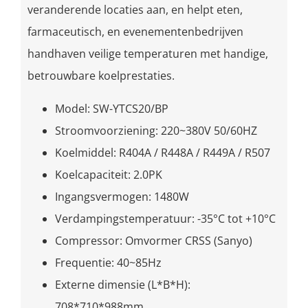
veranderende locaties aan, en helpt eten,
farmaceutisch, en evenementenbedrijven
handhaven veilige temperaturen met handige,
betrouwbare koelprestaties.
Model: SW-YTCS20/BP
Stroomvoorziening: 220~380V 50/60HZ
Koelmiddel: R404A / R448A / R449A / R507
Koelcapaciteit: 2.0PK
Ingangsvermogen: 1480W
Verdampingstemperatuur: -35°C tot +10°C
Compressor: Omvormer CRSS (Sanyo)
Frequentie: 40~85Hz
Externe dimensie (L*B*H):
708*710*988mm