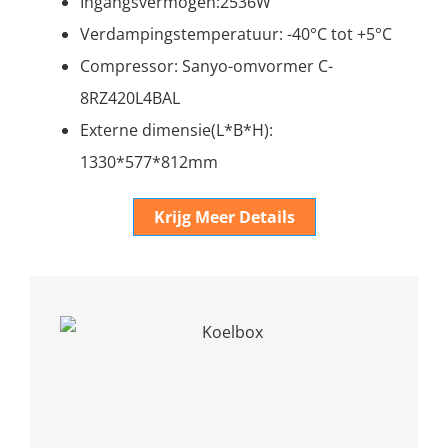
Ingangsvermogen:2536W
Verdampingstemperatuur: -40°C tot +5°C
Compressor: Sanyo-omvormer C-
8RZ420L4BAL
Externe dimensie(L*B*H):
1330*577*812mm
Krijg Meer Details