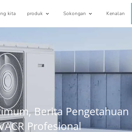
ng kita
produk
Sokongan
Kenalan
timum, Berita Pengetahuan 
VACR Profesional