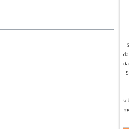
S
da
da
S
H
se
me