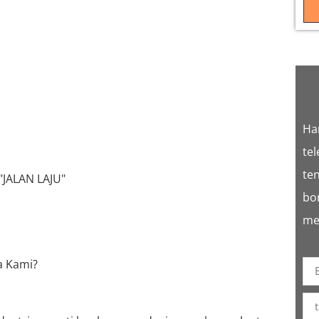
Ha
te
te
JALAN LAJU"
bo
me
a Kami?