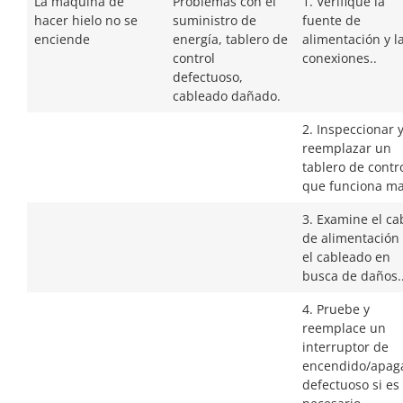
La máquina de
Problemas con el
1. Verifique la
hacer hielo no se
suministro de
fuente de
enciende
energía, tablero de
alimentación y l
control
conexiones..
defectuoso,
cableado dañado.
2. Inspeccionar 
reemplazar un
tablero de contr
que funciona ma
3. Examine el ca
de alimentación 
el cableado en
busca de daños.
4. Pruebe y
reemplace un
interruptor de
encendido/apag
defectuoso si es