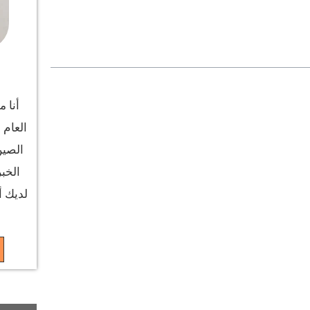
أنا م
العام 
لديك أ