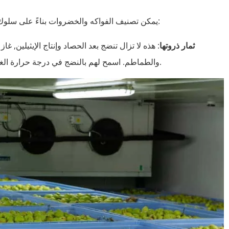
يمكن تصنيف الفواكه والخضروات بناءً على سلوك النضوج وإنتاج الإيثيلين, الذي يؤثر بشكل كبير على التخزين:
ثمار ذروتها
: هذه لا تزال تنضج بعد الحصاد وإنتاج الإيثيلين, غا
والطماطم. اسمح لهم بالنضج في درجة حرارة الغرفة قبل الانتقال إلى غرفة باردة لإبطاء إنتاج الإيثيلين.