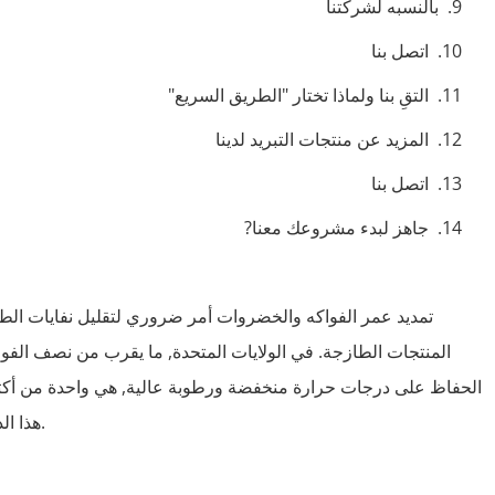
بالنسبه لشركتنا
اتصل بنا
التقِ بنا ولماذا تختار "الطريق السريع"
المزيد عن منتجات التبريد لدينا
اتصل بنا
جاهز لبدء مشروعك معنا?
تمديد عمر الفواكه والخضروات أمر ضروري لتقليل نفايات الطعا
المنتجات الطازجة. في الولايات المتحدة, ما يقرب من نصف الف
الحفاظ على درجات حرارة منخفضة ورطوبة عالية, هي واحدة من أكثر ا
هذا الدليل أفضل الممارسات لزيادة وقت التخزين في غرفة باردة.