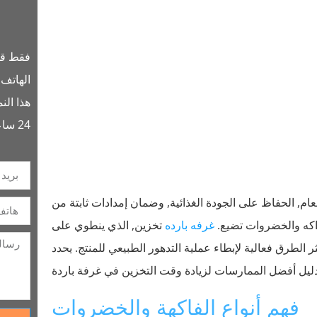
فقط قم 
الهاتف
هذا ال
24 ساعات.
م, الحفاظ على الجودة الغذائية, وضمان إمدادات ثابتة من
واكه والخضروات تضيع.
غرفه بارده
تخزين, الذي ينطوي على
لطرق فعالية لإبطاء عملية التدهور الطبيعي للمنتج. يحدد
فهم أنواع الفاكهة والخضروات