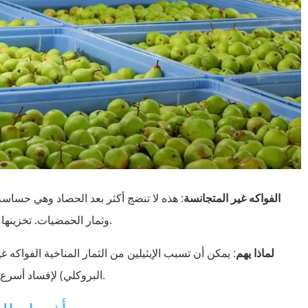
الفواكه غير المتجانسة
: هذه لا تنضج أكثر بعد الحصاد وهي حساسة ل
وثمار الحمضيات. تخزينها في الظروف الباردة على الفور للحفاظ على النضارة.
لماذا يهم
: يمكن أن تسبب الإيثيلين من الثمار المناخية الفواكه
البروكلي) لإفساد أسرع إذا تم تخزينها معًا. الفصل الصحيح هو مفتاح التخزين الفعال.