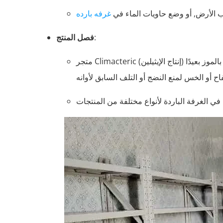
الأرض, أو وضع حاويات الماء في
غرفه بارده
:
فصل المنتج
متجر Climacteric (إنتاج الإيثيلين) وعناصر حساسة للإيثيلين بشكل منفصل. على سبيل المثال, احتفظ بالموز بعيدًا