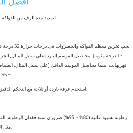
أفضل الم
, اتبع أفضل الممارسات العامة:
لتمديد مدة الرف من الفواكه
~ 55 درجة فهرنهايت لتجنب إصابة تقشعر لها الأبدان.
استخدم غرفة باردة أو ثلاجة مع التحكم الدقيق في درجة الحرارة للحفاظ على هذه النطاقات.
رطوبة نسبية عالية (80% ~ 95%) ضروري لمنع فقدا
مثل الخضر الورقية, قد يتطلب 95% ~ 100% رطوبة.