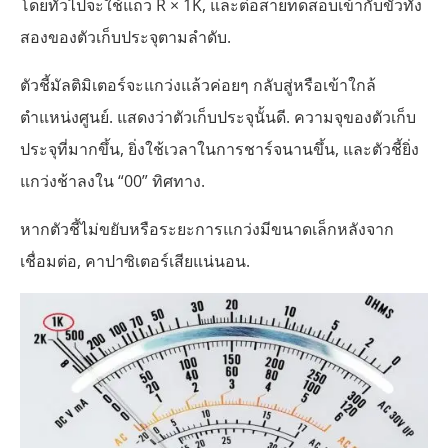
โดยทั่วไปจะใช้แถว R × 1K, และต่อสายทดสอบเข้ากับขั้วทั้ง
สองของตัวเก็บประจุตามลำดับ.
ตัวชี้มัลติมิเตอร์จะแกว่งแล้วค่อยๆ กลับสู่หรือเข้าใกล้
ตำแหน่งศูนย์. แสดงว่าตัวเก็บประจุนั้นดี. ความจุของตัวเก็บ
ประจุที่มากขึ้น, ยิ่งใช้เวลาในการชาร์จนานขึ้น, และตัวชี้ยิ่ง
แกว่งช้าลงใน “00” ทิศทาง.
หากตัวชี้ไม่ขยับหรือระยะการแกว่งมีขนาดเล็กหลังจาก
เชื่อมต่อ, คาปาซิเตอร์เสียแน่นอน.