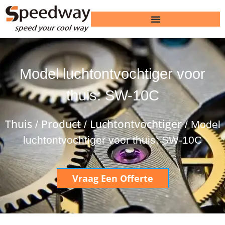
Model luchtontvochtiger voor
thuis: SW-10C
Thuis
Product
Luchtontvochtiger
/
/
/ Model
luchtontvochtiger voor thuis: SW-10C
Vraag Een Offerte