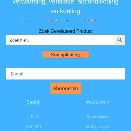
verwarming, ventilatie, airconditioning
en koeling
Zoek Gerelateerd Product
ZOEKK
Zoeken:
Koelopleiding
Abonneren
Bedrijf
Producten
Thuis
Koude kamer
Over ons
Eenheid koeler