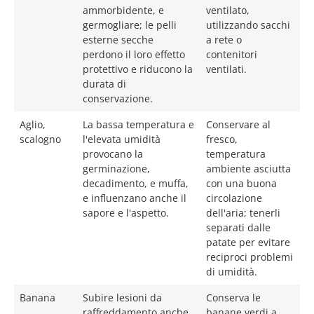
ammorbidente, e
ventilato,
germogliare; le pelli
utilizzando sacchi
esterne secche
a rete o
perdono il loro effetto
contenitori
protettivo e riducono la
ventilati.
durata di
conservazione.
Aglio,
La bassa temperatura e
Conservare al
scalogno
l'elevata umidità
fresco,
provocano la
temperatura
germinazione,
ambiente asciutta
decadimento, e muffa,
con una buona
e influenzano anche il
circolazione
sapore e l'aspetto.
dell'aria; tenerli
separati dalle
patate per evitare
reciproci problemi
di umidità.
Banana
Subire lesioni da
Conserva le
raffreddamento anche
banane verdi a