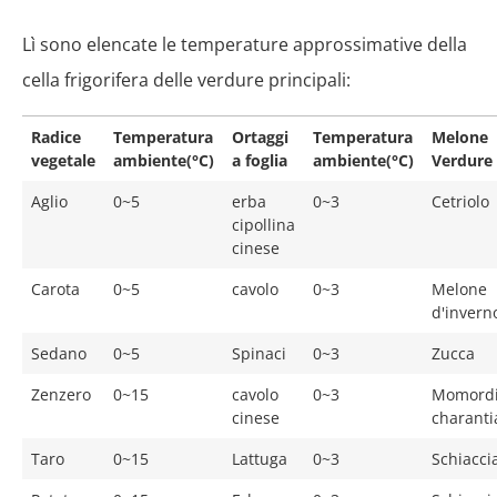
Lì sono elencate le temperature approssimative della
cella frigorifera delle verdure principali:
Radice
Temperatura
Ortaggi
Temperatura
Melone
vegetale
ambiente(°C)
a foglia
ambiente(°C)
Verdure
Aglio
0~5
erba
0~3
Cetriolo
cipollina
cinese
Carota
0~5
cavolo
0~3
Melone
d'invern
Sedano
0~5
Spinaci
0~3
Zucca
Zenzero
0~15
cavolo
0~3
Momord
cinese
charanti
Taro
0~15
Lattuga
0~3
Schiacci