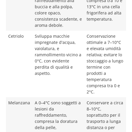
raffreddamento alla
compresa tra 10 e
buccia e alla polpa,
13°C in una cella
colore opaco,
frigorifera ad alta
consistenza scadente, e
temperatura.
aroma debole.
Cetriolo
Sviluppa macchie
Conservazione
impregnate d'acqua,
ottimale a 7–10°C
vaiolatura, e
e elevata umidità
rammollimento vicino a
relativa; evitare lo
0°C, con evidente
stoccaggio a lungo
perdita di qualità e
termine con
aspetto.
prodotti a
temperatura
compresa tra 0 e
2°C.
Melanzana
A 0–4°C sono soggetti a
Conservare a circa
lesioni da
8–10°C,
raffreddamento,
soprattutto per il
compresa la doratura
trasporto a lunga
della pelle,
distanza o per