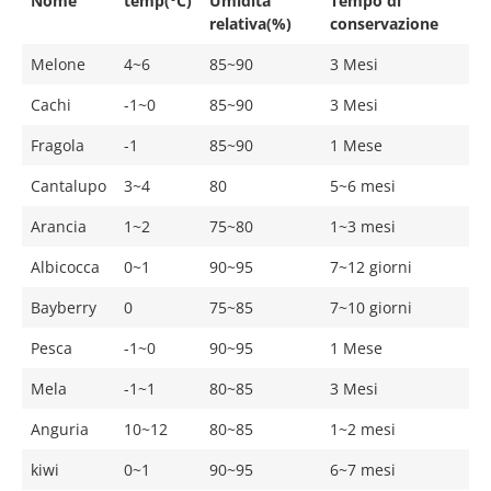
Nome
temp(°C)
Umidità
Tempo di
relativa(%)
conservazione
Melone
4~6
85~90
3 Mesi
Cachi
-1~0
85~90
3 Mesi
Fragola
-1
85~90
1 Mese
Cantalupo
3~4
80
5~6 mesi
Arancia
1~2
75~80
1~3 mesi
Albicocca
0~1
90~95
7~12 giorni
Bayberry
0
75~85
7~10 giorni
Pesca
-1~0
90~95
1 Mese
Mela
-1~1
80~85
3 Mesi
Anguria
10~12
80~85
1~2 mesi
kiwi
0~1
90~95
6~7 mesi