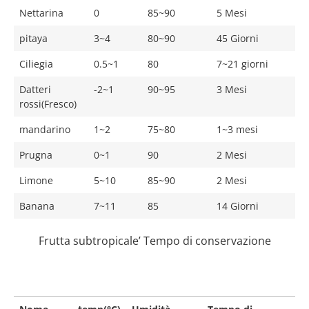
Nettarina
0
85~90
5 Mesi
pitaya
3~4
80~90
45 Giorni
Ciliegia
0.5~1
80
7~21 giorni
Datteri
-2~1
90~95
3 Mesi
rossi(Fresco)
mandarino
1~2
75~80
1~3 mesi
Prugna
0~1
90
2 Mesi
Limone
5~10
85~90
2 Mesi
Banana
7~11
85
14 Giorni
Frutta subtropicale’ Tempo di conservazione