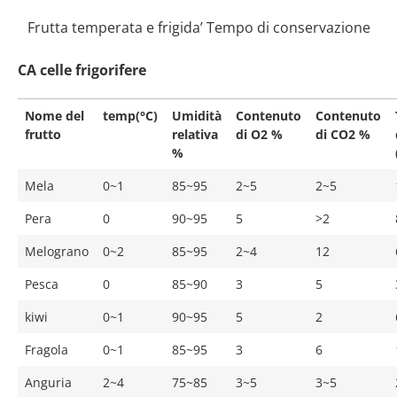
Frutta temperata e frigida’ Tempo di conservazione
CA celle frigorifere
Nome del
temp(°C)
Umidità
Contenuto
Contenuto
frutto
relativa
di O2 %
di CO2 %
%
Mela
0~1
85~95
2~5
2~5
Pera
0
90~95
5
>2
Melograno
0~2
85~95
2~4
12
Pesca
0
85~90
3
5
kiwi
0~1
90~95
5
2
Fragola
0~1
85~95
3
6
Anguria
2~4
75~85
3~5
3~5