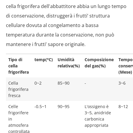
cella frigorifera dell'abbattitore abbia un lungo tempo
di conservazione, distruggerà i frutti’ struttura
cellulare dovuta al congelamento a bassa
temperatura durante la conservazione, non può
mantenere i frutti’ sapore originale.
Tipo di
temp(°C)
Umidità
Composizione
Tempo 
cella
relativa(%)
del gas(%)
conser
frigorifera
(Mese)
Cella
0~2
85~90
-
3~6
frigorifera
fresca
Celle
-0.5~1
90~95
L'ossigeno è
8~12
frigorifere
3~5, anidride
in
carbonica
atmosfera
appropriata
controllata