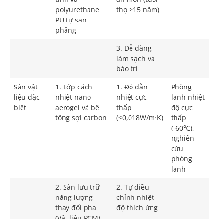
polyurethane
thọ ≥15 năm)
PU tự san
phẳng
3. Dễ dàng
làm sạch và
bảo trì
Sàn vật
1. Lớp cách
1. Độ dẫn
Phòng
liệu đặc
nhiệt nano
nhiệt cực
lạnh nhiệt
biệt
aerogel và bê
thấp
độ cực
tông sợi carbon
(≤0,018W/m·K)
thấp
(-60℃),
nghiên
cứu
phòng
lạnh
2. Sàn lưu trữ
2. Tự điều
năng lượng
chỉnh nhiệt
thay đổi pha
độ thích ứng
(Vật liệu PCM)