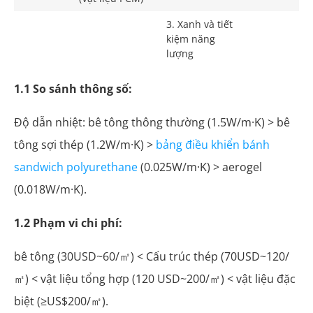
3. Xanh và tiết
kiệm năng
lượng
1.1 So sánh thông số:
Độ dẫn nhiệt: bê tông thông thường (1.5W/m·K) > bê
tông sợi thép (1.2W/m·K) >
bảng điều khiển bánh
sandwich polyurethane
(0.025W/m·K) > aerogel
(0.018W/m·K).
1.2 Phạm vi chi phí:
bê tông (30USD~60/㎡) < Cấu trúc thép (70USD~120/
㎡) < vật liệu tổng hợp (120 USD~200/㎡) < vật liệu đặc
biệt (≥US$200/㎡).