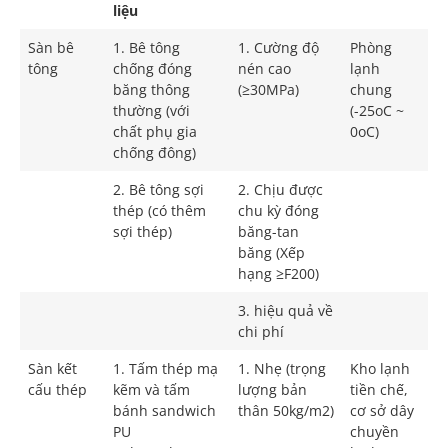
liệu
Sàn bê
1. Bê tông
1. Cường độ
Phòng
tông
chống đóng
nén cao
lạnh
băng thông
(≥30MPa)
chung
thường (với
(-25oC ~
chất phụ gia
0oC)
chống đông)
2. Bê tông sợi
2. Chịu được
thép (có thêm
chu kỳ đóng
sợi thép)
băng-tan
băng (Xếp
hạng ≥F200)
3. hiệu quả về
chi phí
Sàn kết
1. Tấm thép mạ
1. Nhẹ (trọng
Kho lạnh
cấu thép
kẽm và tấm
lượng bản
tiền chế,
bánh sandwich
thân 50kg/m2)
cơ sở dây
PU
chuyền