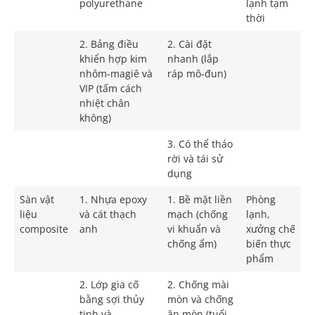
polyurethane
lạnh tạm
thời
2. Bảng điều
2. Cài đặt
khiển hợp kim
nhanh (lắp
nhôm-magiê và
ráp mô-đun)
VIP (tấm cách
nhiệt chân
không)
3. Có thể tháo
rời và tái sử
dụng
Sàn vật
1. Nhựa epoxy
1. Bề mặt liền
Phòng
liệu
và cát thạch
mạch (chống
lạnh,
composite
anh
vi khuẩn và
xưởng chế
chống ẩm)
biến thực
phẩm
2. Lớp gia cố
2. Chống mài
bằng sợi thủy
mòn và chống
tinh và
ăn mòn (tuổi