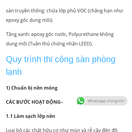
sàn truyền thống: chứa lớp phủ VOC (chẳng hạn như
epoxy gốc dung môi).
Tầng xanh: epoxy gốc nước, Polyurethane không
dung môi (Tuân thủ chứng nhận LEED).
Quy trình thi công sàn phòng
lạnh
1) Chuẩn bị nền móng
Whatsapp chúng tôi!
CÁC BƯỚC HOẠT ĐỘNG–
1.1 Làm sạch lớp nền
Loại bỏ các chất hữu cơ như mùn và rễ cây đến độ