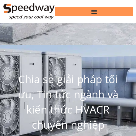
Chia sẻ giải pháp tối
ưu, Tin tức ngành và
kiến ​​thức HVACR
chuyên nghiệp