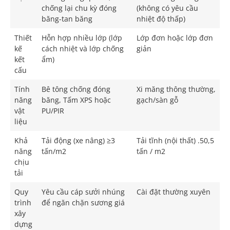
chống lại chu kỳ đóng
(không có yêu cầu
băng-tan băng
nhiệt độ thấp)
Thiết
Hỗn hợp nhiều lớp (lớp
Lớp đơn hoặc lớp đơn
kế
cách nhiệt và lớp chống
giản
kết
ẩm)
cấu
Tính
Bê tông chống đóng
Xi măng thông thường,
năng
băng, Tấm XPS hoặc
gạch/sàn gỗ
vật
PU/PIR
liệu
Khả
Tải động (xe nâng) ≥3
Tải tĩnh (nội thất) .50,5
năng
tấn/m2
tấn / m2
chịu
tải
Quy
Yêu cầu cáp sưởi nhúng
Cài đặt thường xuyên
trình
để ngăn chặn sương giá
xây
dựng