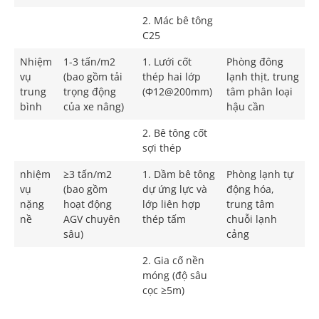
2. Mác bê tông
C25
Nhiệm
1-3 tấn/m2
1. Lưới cốt
Phòng đông
vụ
(bao gồm tải
thép hai lớp
lạnh thịt, trung
trung
trọng động
(Φ12@200mm)
tâm phân loại
bình
của xe nâng)
hậu cần
2. Bê tông cốt
sợi thép
nhiệm
≥3 tấn/m2
1. Dầm bê tông
Phòng lạnh tự
vụ
(bao gồm
dự ứng lực và
động hóa,
nặng
hoạt động
lớp liên hợp
trung tâm
nề
AGV chuyên
thép tấm
chuỗi lạnh
sâu)
cảng
2. Gia cố nền
móng (độ sâu
cọc ≥5m)