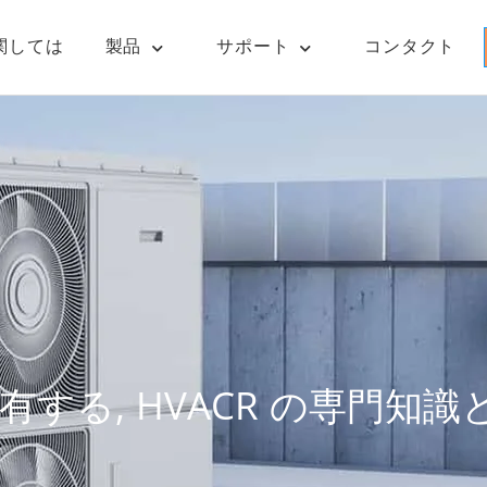
関しては
製品
サポート
コンタクト
する, HVACR の専門知