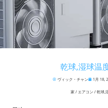
乾球,湿球温
ヴィック・チャン
1月 18, 
家
/
エアコン
/ 乾球