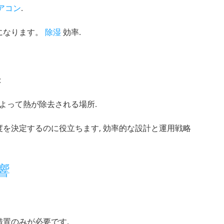
アコン
.
になります。
除湿
効率.
:
よって熱が除去される場所.
を決定するのに役立ちます, 効率的な設計と運用戦略
響
措置のみが必要です.