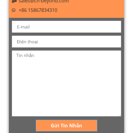
sales@cn-beyond.com
+86 15867834310
Gửi Tin Nhắn