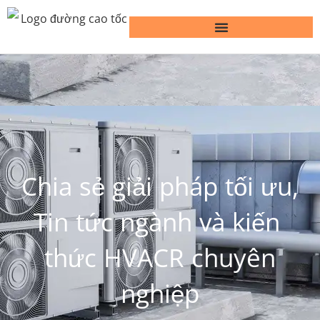
Chia sẻ giải pháp tối ưu,
Tin tức ngành và kiến ​​
thức HVACR chuyên
nghiệp