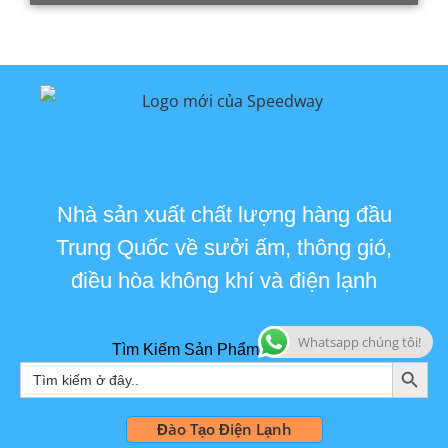
Nhà sản xuất chất lượng hàng đầu
Trung Quốc về sưởi ấm, thông gió,
điều hòa không khí và điện lạnh
Whatsapp chúng tôi!
Tìm Kiếm Sản Phẩm Liên Quan
NÚT TÌ
Tìm
kiếm:
Đào Tạo Điện Lạnh