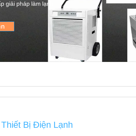
ấp giải pháp làm lạnh
ạn
Thiết Bị Điện Lạnh