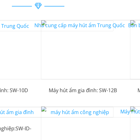
ình: SW-10D
Máy hút ẩm gia đình: SW-12B
M
nghiệp:SW-ID-