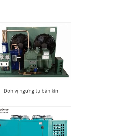
Đơn vị ngưng tụ bán kín